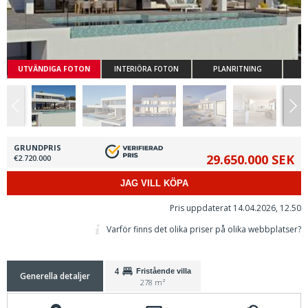
UTVÄNDIGA FOTON
INTERIÖRA FOTON
PLANRITNING
GRUNDPRIS
29.650.000 SEK
€2.720.000
JAG VILL KÖPA
Pris uppdaterat 14.04.2026, 12.50
Varför finns det olika priser på olika webbplatser?
4
Fristående villa
Generella detaljer
278 m²