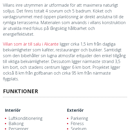
Villans inre utrymmen är utformade för att maximera naturligt
solljus. Det finns totalt 4 sovrum och 5 badrum. Köket och
vardagsrummet med öppen planlösning är direkt anslutna till de
rymliga terrasserna. Materialen som används i villans konstruktion
är utvalda med fokus på långsiktig hållbarhet och
energieffektivitet.
Villan som är till salu i Alicante
ligger cirka 1,5 km från dagliga
bekvämligheter som kaféer, restauranger och butiker. Samtidigt
som den bibehåller sin lugna atmosfär erbjuder den enkel tillgång
till viktiga bekvämligheter. Dessutom ligger närmaste strand 3,5
km bort, och stadens centrum ligger 6 km bort. Projektet ligger
också 8 km från golfbanan och cirka 95 km från närmaste
flygplats.
FUNKTIONER
Interiör
Exteriör
Luftkonditionering
Parkering
Balkong
Fitness
Persienner
Spelrum