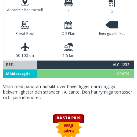
Alicante / Benitachell
4
5
Privat Pool
Off Plan
Energicertifikat
50-100 km
1-5 km
REF.
ALC-1232
Mäklaravgift
GRATIS
Villan med panoramautsikt över havet ligger nära dagliga
bekvämligheter och stranden i Alicante. Den har rymliga terrasser
och ljusa interiörer.
BÄSTA PRIS
VARJE
GÅNG