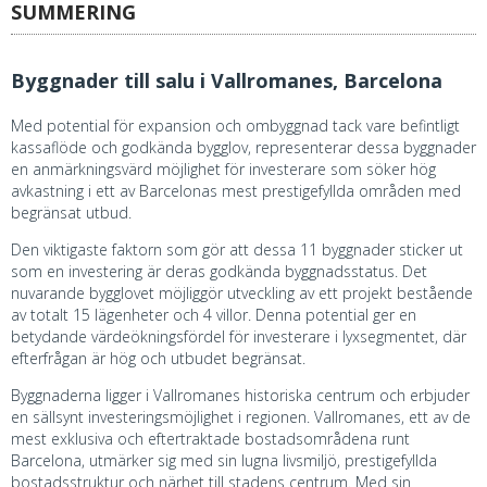
SUMMERING
Byggnader till salu i Vallromanes, Barcelona
Med potential för expansion och ombyggnad tack vare befintligt
kassaflöde och godkända bygglov, representerar dessa byggnader
en anmärkningsvärd möjlighet för investerare som söker hög
avkastning i ett av Barcelonas mest prestigefyllda områden med
begränsat utbud.
Den viktigaste faktorn som gör att dessa 11 byggnader sticker ut
som en investering är deras godkända byggnadsstatus. Det
nuvarande bygglovet möjliggör utveckling av ett projekt bestående
av totalt 15 lägenheter och 4 villor. Denna potential ger en
betydande värdeökningsfördel för investerare i lyxsegmentet, där
efterfrågan är hög och utbudet begränsat.
Byggnaderna ligger i Vallromanes historiska centrum och erbjuder
en sällsynt investeringsmöjlighet i regionen. Vallromanes, ett av de
mest exklusiva och eftertraktade bostadsområdena runt
Barcelona, ​​utmärker sig med sin lugna livsmiljö, prestigefyllda
bostadsstruktur och närhet till stadens centrum. Med sin