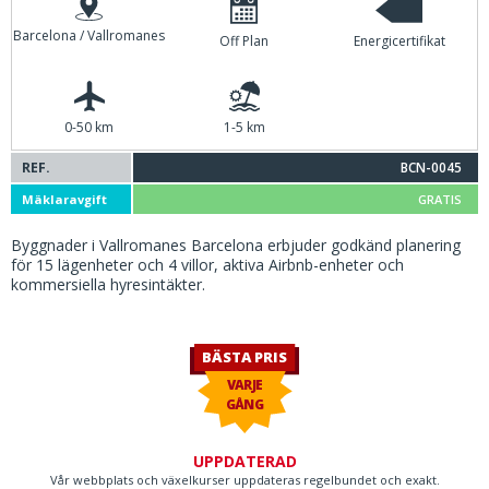
Barcelona / Vallromanes
Off Plan
Energicertifikat
0-50 km
1-5 km
REF.
BCN-0045
Mäklaravgift
GRATIS
Byggnader i Vallromanes Barcelona erbjuder godkänd planering
för 15 lägenheter och 4 villor, aktiva Airbnb-enheter och
kommersiella hyresintäkter.
BÄSTA PRIS
VARJE
GÅNG
UPPDATERAD
Vår webbplats och växelkurser uppdateras regelbundet och exakt.