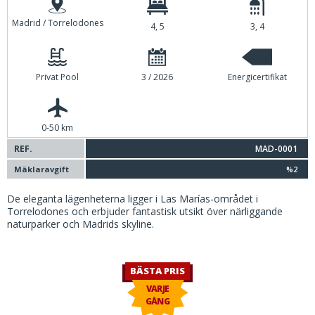
Madrid / Torrelodones
4, 5
3, 4
Privat Pool
3 / 2026
Energicertifikat
0-50 km
REF.
MAD-0001
Mäklaravgift
%2
De eleganta lägenheterna ligger i Las Marías-området i
Torrelodones och erbjuder fantastisk utsikt över närliggande
naturparker och Madrids skyline.
BÄSTA PRIS
VARJE
GÅNG