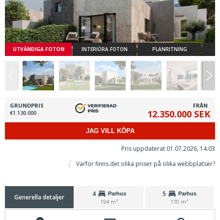
UTVÄNDIGA FOTON
INTERIÖRA FOTON
PLANRITNING
GRUNDPRIS
FRÅN
12.350.000 SEK
€1.130.000
JAG VILL KÖPA
Pris uppdaterat 01.07.2026, 14.03
Varför finns det olika priser på olika webbplatser?
4
5
Parhus
Parhus
Generella detaljer
194 m²
170 m²