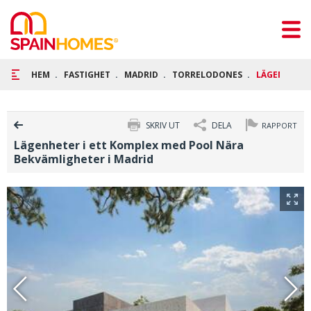
HEM
FASTIGHET
MADRID
TORRELODONES
LÄGENHETER
SKRIV UT
DELA
RAPPORT
Lägenheter i ett Komplex med Pool Nära
Bekvämligheter i Madrid