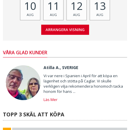
10
11
12
13
AUG
AUG
AUG
AUG
VÅRA GLAD KUNDER
Atilla A., SVERIGE
Vi var nere i Spanien i April för att köpa en
lägenhet och stötta på Caglar. Vi skulle
verkligen vilja rekomendera honomoch tacka
honom för hans ...
Läs Mer
TOPP 3 SKÄL ATT KÖPA