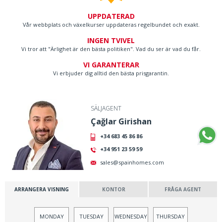
UPPDATERAD
Vår webbplats och växelkurser uppdateras regelbundet och exakt.
INGEN TVIVEL
Vi tror att "Ärlighet är den bästa politiken". Vad du ser är vad du får.
VI GARANTERAR
Vi erbjuder dig alltid den bästa prisgarantin.
SÄLJAGENT
Çağlar Girishan
+34 683 45 86 86
+34 951 23 59 59
sales@spainhomes.com
ARRANGERA VISNING
KONTOR
FRÅGA AGENT
MONDAY
TUESDAY
WEDNESDAY
THURSDAY