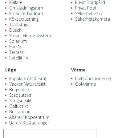
Källare
Privat Trädgård
Omklädningsrum
Privat Pool
En-Suite-badrum
SÄkerhet 24/7
Köksutrustning
Säkerhetskamera
Tvättstuga
Dusch
Smart-Home-System
Solarium
Förråd
Terrass
Satellit TV
Läge
Värme
Flygplats (0-50 Km)
Luftkonditionering
Vacker Naturutsikt
Golvvärme
Bergsutsikt
Stadsutsikt
Skogsutsikt
Golfutsikt
Busstation
Affärer/ Köpcentrum
Barer/ Restauranger