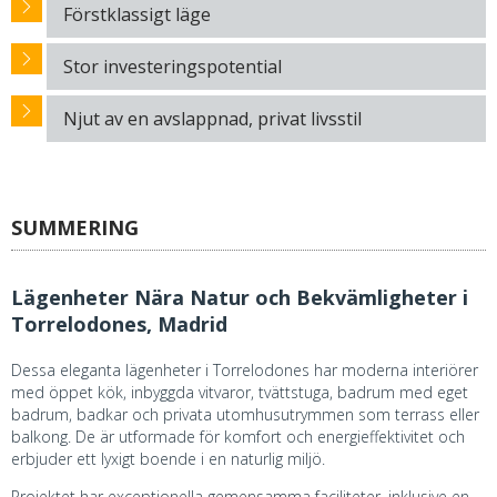
Förstklassigt läge
Stor investeringspotential
Njut av en avslappnad, privat livsstil
SUMMERING
Lägenheter Nära Natur och Bekvämligheter i
Torrelodones, Madrid
Dessa eleganta lägenheter i Torrelodones har moderna interiörer
med öppet kök, inbyggda vitvaror, tvättstuga, badrum med eget
badrum, badkar och privata utomhusutrymmen som terrass eller
balkong. De är utformade för komfort och energieffektivitet och
erbjuder ett lyxigt boende i en naturlig miljö.
Projektet har exceptionella gemensamma faciliteter, inklusive en