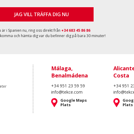
JAG VILL TRÄFFA DIG NU
är i Spanien nu, ring oss direkt från
+34 683 45 86 86
 komma och hämta dig var du befinner dig på bara 30 minuter!
Málaga,
Alicant
Benalmádena
Costa
+34 951 23 59 59
+34 951 2
eter
info@tekce.com
info@tekc
Google Maps
Goog
Plats
Plats