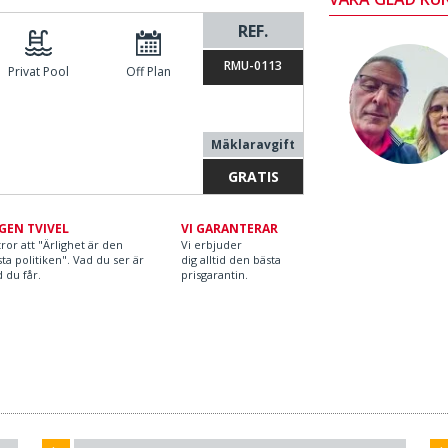
REF.
RMU-0113
Privat Pool
Off Plan
Mäklaravgift
GRATIS
GEN TVIVEL
VI GARANTERAR
tror att "Ärlighet är den
Vi erbjuder
ta politiken". Vad du ser är
dig alltid den bästa
 du får.
prisgarantin.