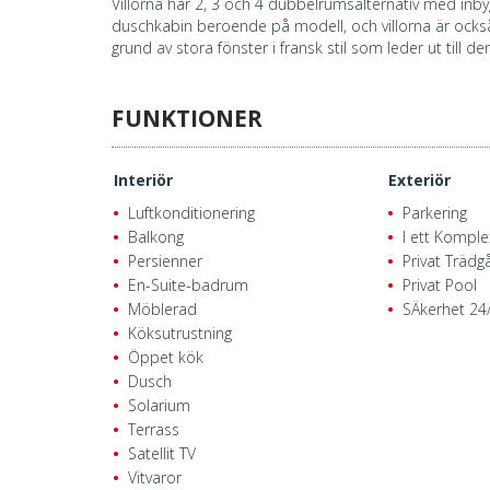
Villorna har 2, 3 och 4 dubbelrumsalternativ med in
duschkabin beroende på modell, och villorna är också
grund av stora fönster i fransk stil som leder ut till d
FUNKTIONER
Interiör
Exteriör
Luftkonditionering
Parkering
Balkong
I ett Komple
Persienner
Privat Trädg
En-Suite-badrum
Privat Pool
Möblerad
SÄkerhet 24
Köksutrustning
Öppet kök
Dusch
Solarium
Terrass
Satellit TV
Vitvaror