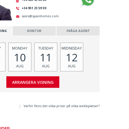
+34 951 23 59 59
sales@spainhomes.com
NING
KONTOR
FRÅGA AGENT
Y
MONDAY
TUESDAY
WEDNESDAY
10
11
12
AUG
AUG
AUG
Varför finns det olika priser på olika webbplatser?
NDER