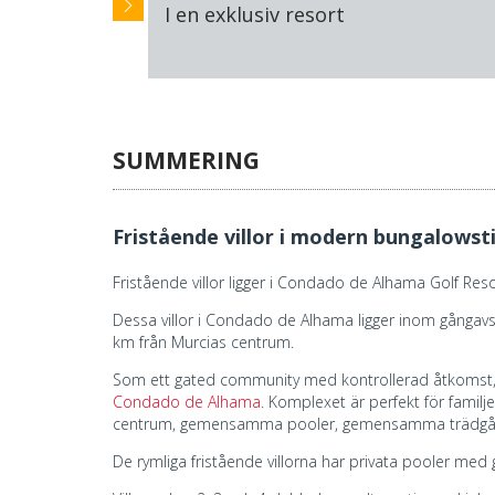
I en exklusiv resort
SUMMERING
Fristående villor i modern bungalowst
Fristående villor ligger i Condado de Alhama Golf Reso
Dessa villor i Condado de Alhama ligger inom gångavst
km från Murcias centrum.
Som ett gated community med kontrollerad åtkomst, 
Condado de Alhama
. Komplexet är perfekt för fami
centrum, gemensamma pooler, gemensamma trädgårdar
De rymliga fristående villorna har privata pooler med