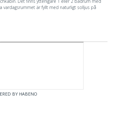
kabin. Det finns ytterligare 1 eller 2 badrum med
 vardagsrummet är fyllt med naturligt solljus på
ERED BY
HABENO