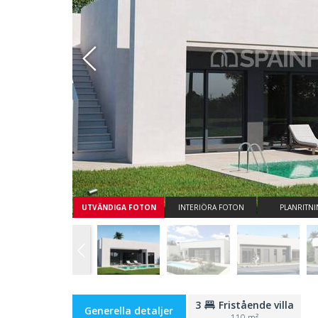
Whatsapp
UTVÄNDIGA FOTON
INTERIÖRA FOTON
PLANRITN
3
Fristående villa
Generella detaljer
110 m²