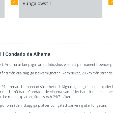
Bungalowstil
il i Condado de Alhama
rt. Villorna är lämpliga för ett fritidshus eller ett permanent boende
ånd från alla dagliga bekvämligheter i komplexet, 28 km från stranden
24-timmars bemannad säkerhet och låghastighetsgränser, erbjuder ko
ljer med små barn. Condado de Alhama-samhället har allt man kan be
 med lekplatser, fitness och 24/7-säkerhet.
 grönområden, skuggiga platser och gated parkering utanför gatan.