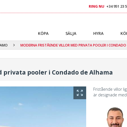
RING NU
+34 951 23 5
KÖPA
SÄLJA
HYRA
KÖ
LAMO
MODERNA FRISTÅENDE VILLOR MED PRIVATA POOLER I CONDADO
d privata pooler i Condado de Alhama
Fristående villor l
är designade med 