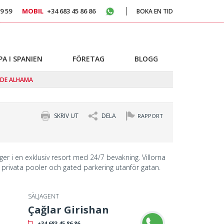
9 59
MOBIL
+34 683 45 86 86
BOKA EN TID
PA I SPANIEN
FÖRETAG
BLOGG
 DE ALHAMA
SKRIV UT
DELA
RAPPORT
igger i en exklusiv resort med 24/7 bevakning. Villorna
privata pooler och gated parkering utanför gatan.
SÄLJAGENT
Çağlar Girishan
+34 683 45 86 86