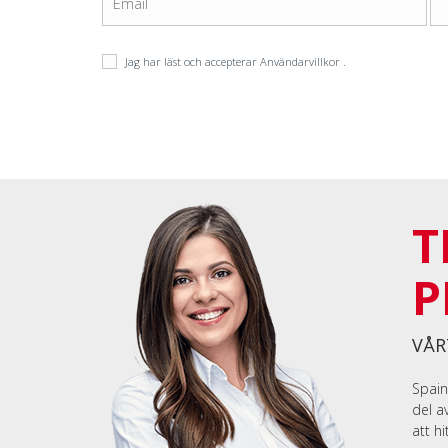
Jag har läst och accepterar
Användarvillkor
.
T
P
VÅR
Spain
del a
att h