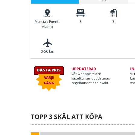
Murcia / Fuente
3
3
Alamo
0-50 km
UPPDATERAD
IN
BÄSTA PRIS
Vår webbplats och
Vi 
VARJE
växelkurser uppdateras
bäs
GÅNG
regelbundet och exakt.
vad
TOPP 3 SKÄL ATT KÖPA