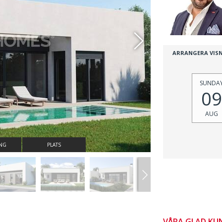
ARRANGERA VIS
SUNDA
09
AUG
ING
PLATS
VÅRA GLAD KU