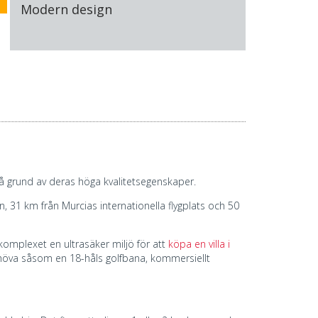
Modern design
 på grund av deras höga kvalitetsegenskaper.
, 31 km från Murcias internationella flygplats och 50
mplexet en ultrasäker miljö för att
köpa en villa i
höva såsom en 18-håls golfbana, kommersiellt