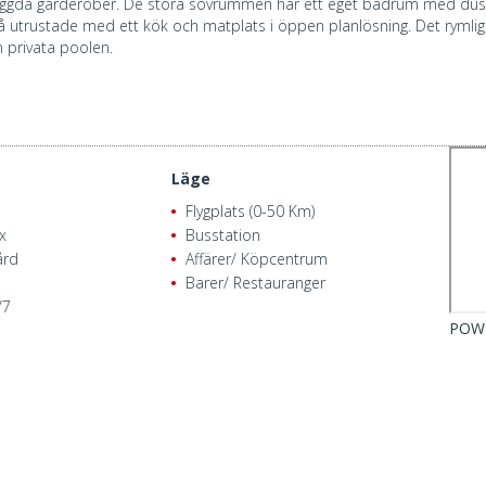
byggda garderober. De stora sovrummen har ett eget badrum med dusch
 utrustade med ett kök och matplats i öppen planlösning. Det rymliga
en privata poolen.
Läge
Flygplats (0-50 Km)
x
Busstation
ård
Affärer/ Köpcentrum
Barer/ Restauranger
/7
POW