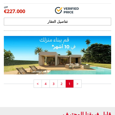
قابل فريقنا المحترف
فريقنا الخبير المحلي جاهز لمساعدتكم
تُعد Spain Homes العلامة التجارية المحلية الرسمية لشركة TEKCE Real Estate في
إسبانيا، وتعمل ضمن منظومة TEKCE العالمية للعقارات. نرافق عملاءنا في جميع مراحل
رحلة شراء العقار، بدءًا من العثور على منزل أحلامهم، مرورًا بإتمام جميع الإجراءات
القانونية، وصولًا إلى استلام سند الملكية والاستقرار في منزلهم الجديد.
اريد لقائكم الان
إذا كنت في إسبانيا الآن، فاتصل بنا مباشرة من
+34 683 45 86 86
يمكننا أن نأتي ونأخذك من مكانك في غضون 30 دقيقة فقط!
سرد الصفحات
اذهب إلى الصفحة الرئيسية
عقارات في اسبانيا
عقارات كوستا ديل سول
عقارات كوستا بلانكا
جميع الشقق في اسبانيا
جميع المنازل في اسبانيا