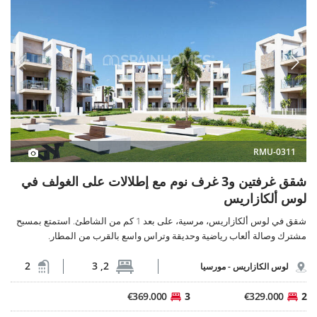
RMU-0311
شقق غرفتين و3 غرف نوم مع إطلالات على الغولف في
لوس ألكازاريس
شقق في لوس ألكازاريس، مرسية، على بعد 1 كم من الشاطئ. استمتع بمسبح
مشترك وصالة ألعاب رياضية وحديقة وتراس واسع بالقرب من المطار.
2
2, 3
لوس الكازاريس -
مورسيا
€369.000
3
€329.000
2