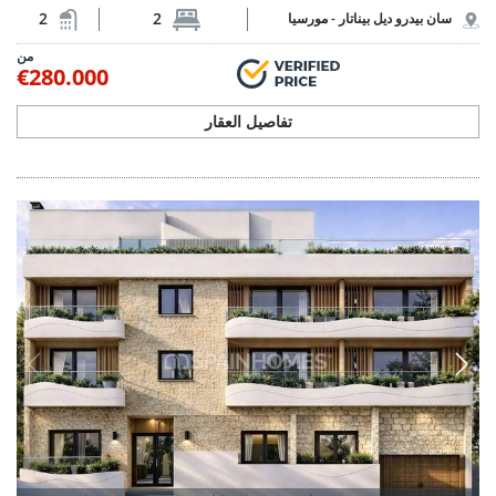
2
2
سان بيدرو ديل بيناتار -
مورسيا
من
€280.000
تفاصيل العقار