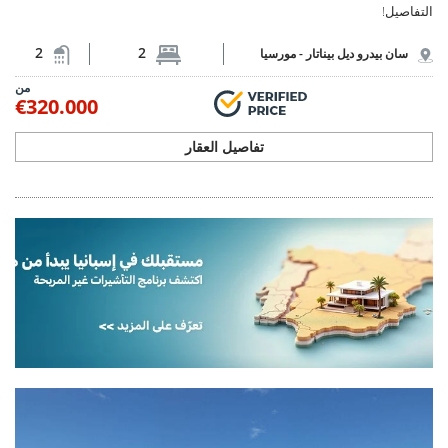
التفاصيل!
2
2
سان بيدرو ديل بيناتار -
مورسيا
من
€320.000
تفاصيل العقار