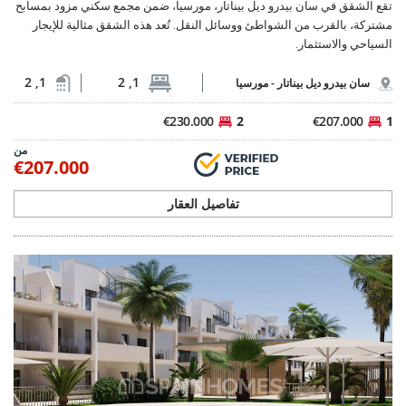
RMU-0301
شقق في مجمع سكني مع مسبح في سان كايتانو توري
باتشيكو
تقع الشقق في توري باتشيكو ضمن مجمع سكني قريب من المرافق والخدمات.
يوفر المجمع، الذي يضم مسبحًا وصالة رياضية، راحةً فائقة.