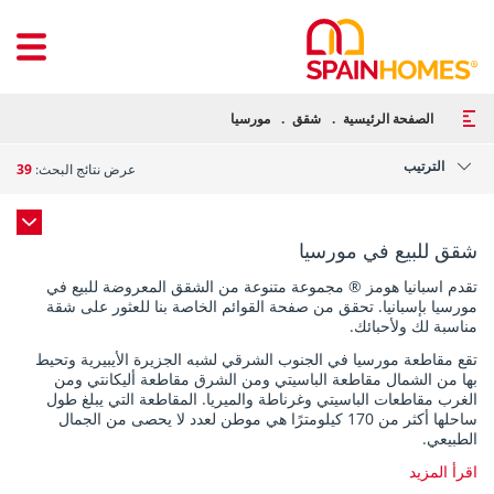
الصفحة الرئيسية
شقق
مورسيا
الترتيب
عرض نتائج البحث:
39
شقق للبيع في مورسيا
تقدم اسبانيا هومز ® مجموعة متنوعة من الشقق المعروضة للبيع في
مورسيا بإسبانيا. تحقق من صفحة القوائم الخاصة بنا للعثور على شقة
مناسبة لك ولأحبائك.
تقع مقاطعة مورسيا في الجنوب الشرقي لشبه الجزيرة الأيبيرية وتحيط
بها من الشمال مقاطعة الباسيتي ومن الشرق مقاطعة أليكانتي ومن
الغرب مقاطعات الباسيتي وغرناطة والميريا. المقاطعة التي يبلغ طول
ساحلها أكثر من 170 كيلومترًا هي موطن لعدد لا يحصى من الجمال
الطبيعي.
اقرأ المزيد
تتكون المناظر الطبيعية الجميلة لمورسيا من الخلجان والشواطئ الرملية
الصغيرة والطويلة والشواطئ الصخرية والمنحدرات الصخرية والأنهار