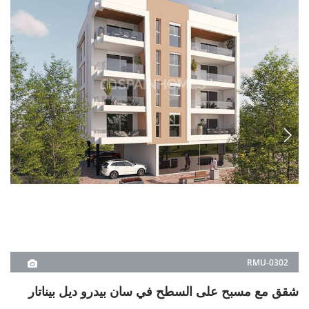
RMU-0302
شقق مع مسبح على السطح في سان بيدرو ديل بيناتار
تقع الشقق في سان بيدرو ديل بيناتار، مورسيا، ضمن مجمع سكني مزود بمسابح
مشتركة، بالقرب من الشواطئ ووسائل النقل. تُعد هذه الشقق مثالية للإيجار
السياحي والاستثمار.
1, 2
1, 2
سان بيدرو ديل بيناتار -
مورسيا
€230.000
2
€207.000
1
من
€207.000
تفاصيل العقار