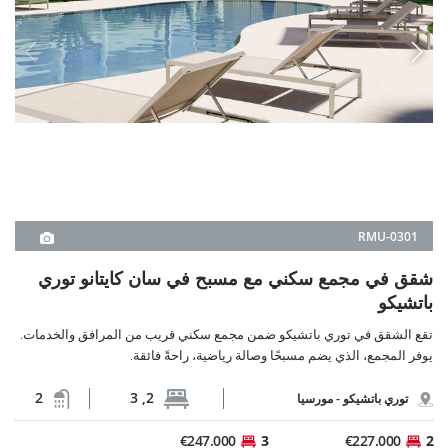
2
2, 3
توري باتشيكو -
مورسيا
€247.000
3
€227.000
2
من
€227.000
تفاصيل العقار
>
4
3
2
1
<