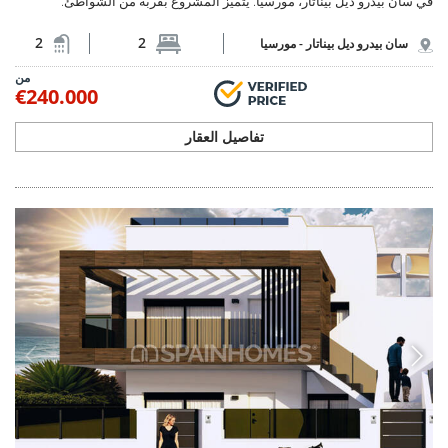
في سان بيدرو ديل بيناتار، مورسيا. يتميز المشروع بقربه من الشواطئ.
2
2
سان بيدرو ديل بيناتار -
مورسيا
من
€240.000
تفاصيل العقار