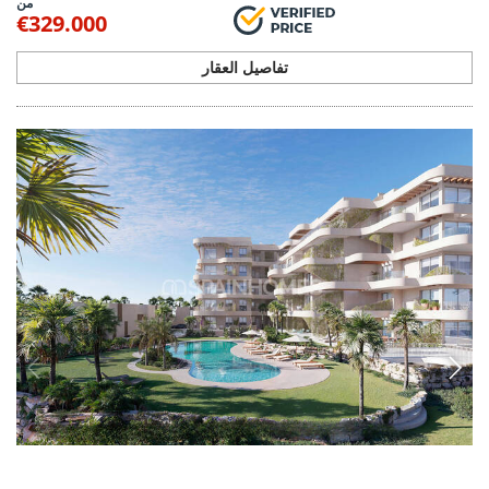
من
€329.000
تفاصيل العقار
RMU-0306
شقق مطلة على ملعب الغولف مع مسبح وحديقة