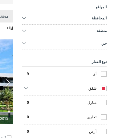
المواقع
مدينة:
المحافظة
إزالة
منطقة
حي
نوع العقار
أي
9
شقق
منازل
0
تجاري
0
0315
أرض
0
أضف 