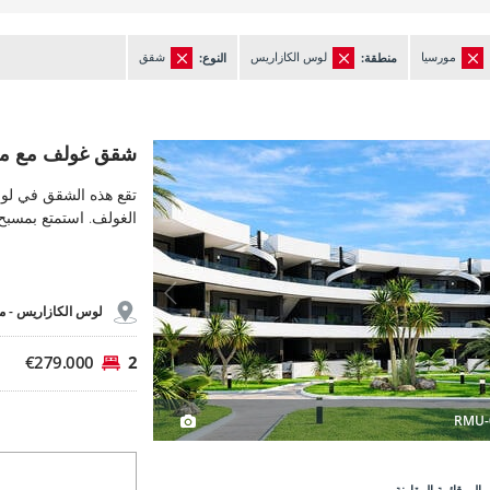
مورسيا
لوس الكازاريس
شقق
منطقة:
النوع:
شقق غولف مع مسبح مشترك في لوس ألكازاريس 3
شقق غولف مع مسبح
شقق غولف مع مس
تقع هذه الشقق في لو
الغولف. استمتع بمسب
لوس الكازاريس -
م
€279.000
2
RMU-
إلى قائمة المقارنة