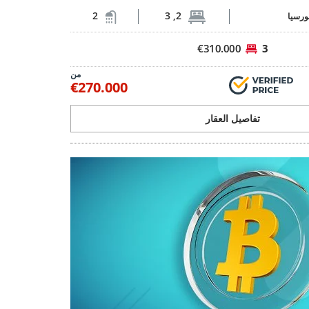
2
2, 3
ورسيا
€310.000
3
من
€270.000
تفاصيل العقار