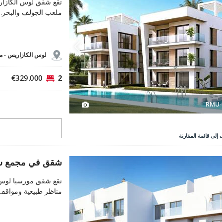
تقع شقق لوس ألكازار
ملعب الجولف والبحر. 
لوس الكازاريس -
م
€329.000
2
RMU-
إلى قائمة المقارنة
في مجمع سكني يضم مسبحًا في لوس الكازاريس 3
شقق في مجمع سكني يضم 
شقق في مجمع سك
تقع شقق مورسيا لوس
مناظر طبيعية ومواقف سيارات 