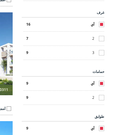
غرف
شقق غرفتين و3 غرف نوم مع إطلالات على الغولف في لوس ألكازاريس 3
أي
16
7
2
9
3
حمامات
أي
9
0311
9
2
أضف 
طوابق
شقق 
أي
9