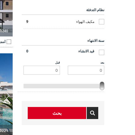
البحر (1-5 كم)
7
نظام التدفئة
إطلالة البحر
1
مكيف الهواء
9
إطلالة البحيرة
1
0240
سنة الانتهاء
أضف 
إطلالة الطبيعة الخلابة
3
قيد الانشاء
0
شقق جو
منظر للجولف
4
بعد
قبل
محطة الحافلات
9
محلات / مول تجاري
9
حانات / مطاعم
9
بحث
0221