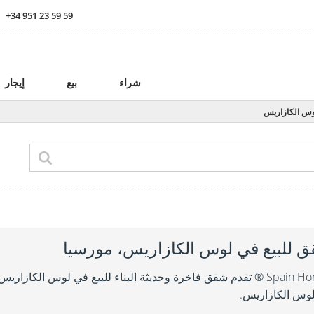
+34 951 23 59 59
ا
شراء
بيع
إيجار
س الكازاريس
 للبيع في لوس الكازاريس، مورسيا
Spain Homes ® تقدم شقق فاخرة وحديثة البناء للبيع في لوس الكا
وس الكازاريس.