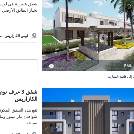
شقق عصرية في لوس ال
بخيار الطابق الأرضي
لوس الكازاريس -
م
RMU-
إلى قائمة المقارنة
شقق 3 غرف نوم مع مسبح بالقرب من الشاطئ في لوس الكازاريس 2
شقق 3 غرف
الكازاريس
شواطئ مار مينور وملا
سباحة.