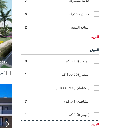
فخمة
0
حديقة مشتركة
7
حجرة تشمس
8
معادة البيع
0
مسبح مشترك
8
غرفة التخزين
2
معاصرة
9
اللياقه البدنيه
2
تراس
9
المزيد
في مجمع
9
الموقع
مصعد
2
المطار (0-50 كم)
8
0254
ملعب
2
أضف 
المطار (50-100 كم)
1
حديقة خاصة
4
شقق 3 غرف نوم مع مسبح بالقرب من الشاطئ في لوس الكازاريس 3
(الشاطئ (500-1000 م
1
مسبح خاص
1
الشاطئ (1-5 كم)
7
(البحر (0-1 كم
1
المزيد