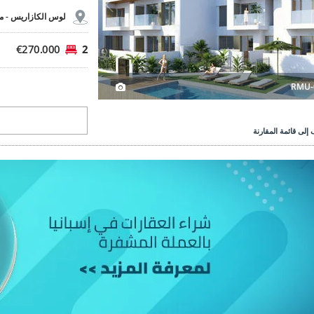
لوس الكازاريس -
م
€270.000
2
RMU-
إلى قائمة المقارنة