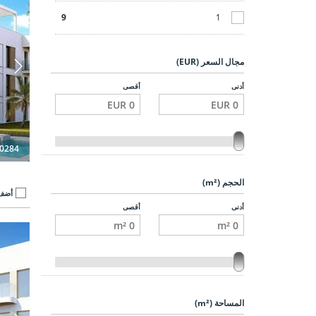
9
1
مجال السعر (EUR)
أدنى
أقصى
0284
الحجم (m²)
أضف 
أدنى
أقصى
شقق 
المساحة (m²)