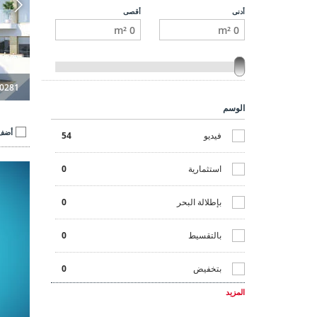
أدنى
أقصى
0281
الوسم
أضف 
فيديو
54
استثمارية
0
بإطلالة البحر
0
بالتقسيط
0
بتخفيض
0
المزيد
بضمان الإيجار
0