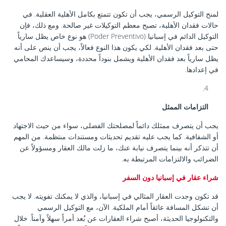
لمنح التوكيل الرسمي، يجب أن تكون تتمتع بكامل الأهلية العقلية. في
حالات فقدان الأهلية، تصبح معظم التوكيلات غير صالحة. ومع ذلك، فإن
التوكيل الدائم في إسبانيا (Poder Preventivo) هو نوع خاص يظل سارياً
حتى بعد فقدان الأهلية. لكي يكون هذا النوع فعالاً، يجب أن ينص على أنه
يظل سارياً بعد فقدان الأهلية ويشمل بنوداً محددة، وسيساعدك المحامي
في إعدادها.
التزامات الممثل
يجب أن يتصرف ممثلك دائماً لمصلحتك الفضلى، سواء من حيث الاجتهاد
أو الشفافية. كما يجب عليه تقديم تحديثات ومستندات منتظمة. من المهم
أن تتذكر أنه بينما يتصرف نيابة عنك، ما زلت مالك العقار ومسؤولاً عن
الضرائب والالتزامات المرتبطة به.
شراء عقار في إسبانيا دون السفر
قد تكون وجدت العقار المثالي في إسبانيا، والذي لا يمكنك تفويته. لا يجب
أن تشكل المسافة عائقاً أمام الملكية. الآن، مع التوكيل الرسمي
والتكنولوجيا الحديثة، أصبح شراء العقارات عن بُعد أمراً سهلاً وآمناً. خلال