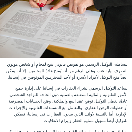
ببساطة، التوكيل الرسمي هو تفويض قانوني يتيح لمحامٍ أو شخص موثوق
التصرف نيابة عنك. وعلى الرغم من أنه يُمنح عادةً للمحامين، إلا أنه يمكن
أيضاً منح التوكيل لأفراد الأسرة أو لأحد المحترفين الموثوقين في إسبانيا.
يساعد التوكيل الرسمي لشراء العقارات في إسبانيا على إدارة جميع
الأمور القانونية والمالية المتعلقة بالعملية دون الحاجة للتواجد الشخصي.
عادةً، يغطي التوكيل توقيع عقد البيع والملكية، وفتح الحسابات المصرفية
أو خطوات الرهن العقاري، والتعامل مع المستندات القانونية والإجراءات
الإدارية. أما بالنسبة لأولئك الذين يبيعون العقارات في إسبانيا، فيمكن
للتوكيل أيضاً تسهيل تسليم العقار وإبرام الاتفاقيات.
يمكنك تحديد ما يمكن لممثلك القيام به وما لا يمكنه فعله عند منح التوكيل.