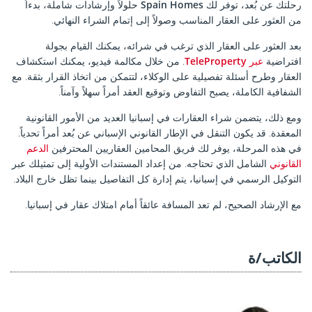
رحلتك عن بُعد، توفر لك
Spain Homes
حلولاً وإرشادات شاملة، بدءاً
من العثور على العقار المناسب وصولاً إلى إتمام الشراء النهائي.
بعد العثور على العقار الذي ترغب في شرائه، يمكنك القيام بجولة
افتراضية
عبر
TeleProperty
. من خلال مكالمة فيديو، يمكنك استكشاف
العقار وطرح أسئلة تفصيلية على الوكلاء، لتتمكن من اتخاذ القرار بثقة. مع
الشفافية الكاملة، يصبح التفاوض وتوقيع العقد أمراً سهلاً وآمناً.
ومع ذلك، يتضمن شراء العقارات في إسبانيا العديد من الأمور القانونية
المعقدة. قد يكون التنقل في الإطار القانوني الإسباني عن بُعد أمراً تحدياً.
في هذه المرحلة، يوفر لك فريق المحامين العقاريين المحترفين
الدعم
القانوني
الشامل الذي تحتاجه. من إعداد المستندات الأولية إلى تمثيلك عبر
التوكيل الرسمي في إسبانيا، يتم إدارة كل التفاصيل بينما تظل خارج البلاد.
مع الإرشاد الصحيح، لم تعد المسافة عائقاً أمام امتلاك عقار في إسبانيا.
الكاتب/ة