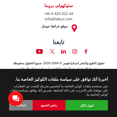
ستوكهولم، بروما
+46 8 420 022 44
info@tekce.com
موقع خرائط جوجل
تابعنا
حقوق الطبع والنشر اسبانيا هومز © 2004-2026. جميع الحقوق محفوظة.
شروط الاستخدام
السياسة الخاصة
سياسة ملفات الارتباط
أخبرنا أنك توافق على سياسة ملفات الكوكيز الخاصة بنا.
نحن نستخدم ملفات كوكيز الخاصة بنا لتحسين تجربتك للبحث عن العقارات
على موقعنا على الانترنت. في حالة المتابعة، نفترض أنك توافق بسياسة ملفات
كوكيز الخاصة بنا.
رفض الجميع
إعدادات
قبول الكل
العودة
عقارات
تعديل