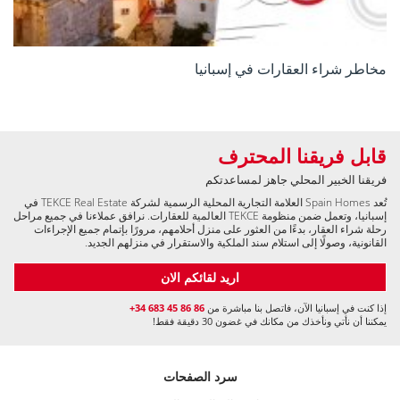
مخاطر شراء العقارات في إسبانيا
قابل فريقنا المحترف
فريقنا الخبير المحلي جاهز لمساعدتكم
تُعد Spain Homes العلامة التجارية المحلية الرسمية لشركة TEKCE Real Estate في
إسبانيا، وتعمل ضمن منظومة TEKCE العالمية للعقارات. نرافق عملاءنا في جميع مراحل
رحلة شراء العقار، بدءًا من العثور على منزل أحلامهم، مرورًا بإتمام جميع الإجراءات
القانونية، وصولًا إلى استلام سند الملكية والاستقرار في منزلهم الجديد.
اريد لقائكم الان
إذا كنت في إسبانيا الآن، فاتصل بنا مباشرة من
+34 683 45 86 86
يمكننا أن نأتي ونأخذك من مكانك في غضون 30 دقيقة فقط!
سرد الصفحات