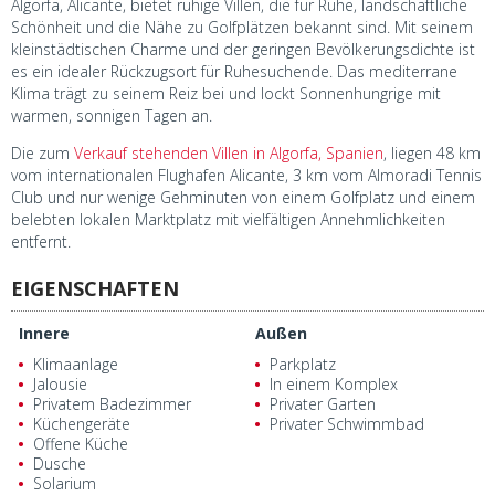
Algorfa, Alicante, bietet ruhige Villen, die für Ruhe, landschaftliche
Schönheit und die Nähe zu Golfplätzen bekannt sind. Mit seinem
kleinstädtischen Charme und der geringen Bevölkerungsdichte ist
es ein idealer Rückzugsort für Ruhesuchende. Das mediterrane
Klima trägt zu seinem Reiz bei und lockt Sonnenhungrige mit
warmen, sonnigen Tagen an.
Die zum
Verkauf stehenden Villen in Algorfa, Spanien
, liegen 48 km
vom internationalen Flughafen Alicante, 3 km vom Almoradi Tennis
Club und nur wenige Gehminuten von einem Golfplatz und einem
belebten lokalen Marktplatz mit vielfältigen Annehmlichkeiten
entfernt.
EIGENSCHAFTEN
Innere
Außen
Klimaanlage
Parkplatz
Jalousie
In einem Komplex
Privatem Badezimmer
Privater Garten
Küchengeräte
Privater Schwimmbad
Offene Küche
Dusche
Solarium