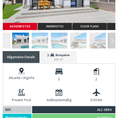
AUSSENFOTOS
INNENFOTOS
FLOOR PLANS
3
Bungalow
Allgemeine Details
103 m²
Alicante / Algorfa
3
2
Privater Pool
Außerplanmäßig
0-50 km
REF.
ALC-0894
Maklergebühr
Kostenlos