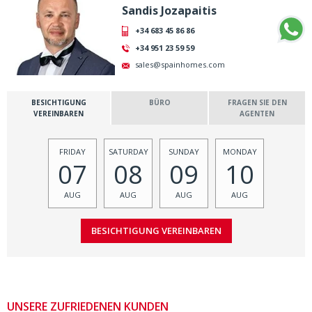
Sandis Jozapaitis
+34 683 45 86 86
+34 951 23 59 59
sales@spainhomes.com
BESICHTIGUNG
BÜRO
FRAGEN SIE DEN
VEREINBAREN
AGENTEN
FRIDAY
SATURDAY
SUNDAY
MONDAY
07
08
09
10
AUG
AUG
AUG
AUG
UNSERE ZUFRIEDENEN KUNDEN