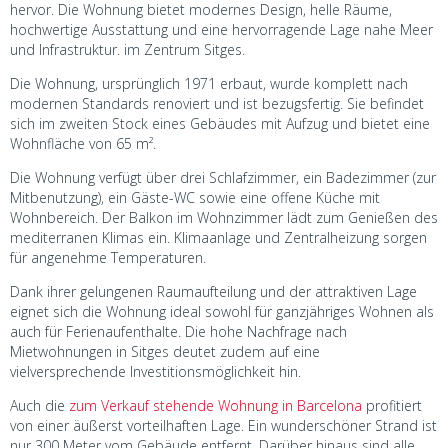
hervor. Die Wohnung bietet modernes Design, helle Räume,
hochwertige Ausstattung und eine hervorragende Lage nahe Meer
und Infrastruktur. im Zentrum Sitges.
Die Wohnung, ursprünglich 1971 erbaut, wurde komplett nach
modernen Standards renoviert und ist bezugsfertig. Sie befindet
sich im zweiten Stock eines Gebäudes mit Aufzug und bietet eine
Wohnfläche von 65 m².
Die Wohnung verfügt über drei Schlafzimmer, ein Badezimmer (zur
Mitbenutzung), ein Gäste-WC sowie eine offene Küche mit
Wohnbereich. Der Balkon im Wohnzimmer lädt zum Genießen des
mediterranen Klimas ein. Klimaanlage und Zentralheizung sorgen
für angenehme Temperaturen.
Dank ihrer gelungenen Raumaufteilung und der attraktiven Lage
eignet sich die Wohnung ideal sowohl für ganzjähriges Wohnen als
auch für Ferienaufenthalte. Die hohe Nachfrage nach
Mietwohnungen in Sitges deutet zudem auf eine
vielversprechende Investitionsmöglichkeit hin.
Auch die
zum Verkauf stehende Wohnung in Barcelona
profitiert
von einer äußerst vorteilhaften Lage. Ein wunderschöner Strand ist
nur 300 Meter vom Gebäude entfernt. Darüber hinaus sind alle