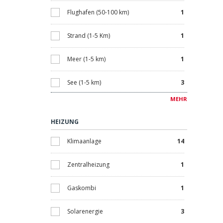
Smart-Home System
1
Flughafen (50-100 km)
1
Solarium
13
Strand (1-5 Km)
1
Lagerraum
5
Meer (1-5 km)
1
Terrasse
15
See (1-5 km)
3
MEHR
Satelliten Fernsehen
4
Meeresblick
1
HEIZUNG
Elektrogeräte
4
Schöne Naturansicht
3
Klimaanlage
14
Stadtblick
1
Zentralheizung
1
Blick auf den Wald
2
Gaskombi
1
Golfblick
2
Solarenergie
3
Bushaltestelle
14