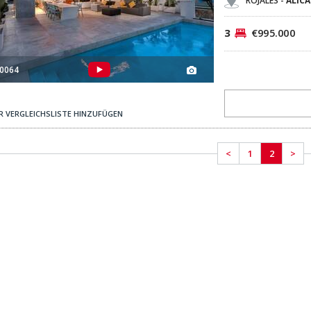
3
€995.000
0064
R VERGLEICHSLISTE HINZUFÜGEN
<
1
2
>