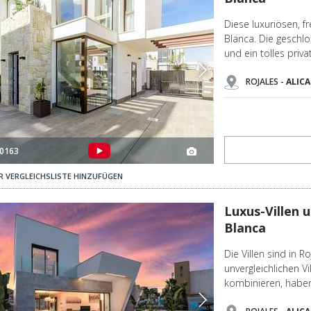
Diese luxuriösen, fr
Blanca. Die geschlo
und ein tolles pri
ROJALES -
ALIC
0163
R VERGLEICHSLISTE HINZUFÜGEN
Luxus-villen Umgeben Von Natur In Rojales, Costa Blanca 3
Luxus-Villen 
Blanca
Die Villen sind in 
unvergleichlichen Vi
kombinieren, habe
ROJALES -
ALIC