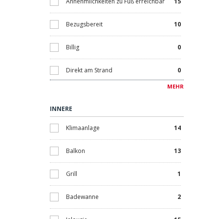
Annehmlichkeiten zu Fuß erreichbar
15
Bezugsbereit
10
Billig
0
Direkt am Strand
0
MEHR
Ermäßigt
0
INNERE
Golf
3
Klimaanlage
14
In Raten kaufen
0
Balkon
13
Investition
0
Grill
1
Kurzzeitvermietung
0
Badewanne
2
Luxus
7