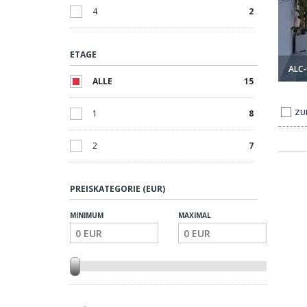
4
2
ETAGE
ALC-
ALLE
15
ZU
1
8
2
7
PREISKATEGORIE (EUR)
MINIMUM
MAXIMAL