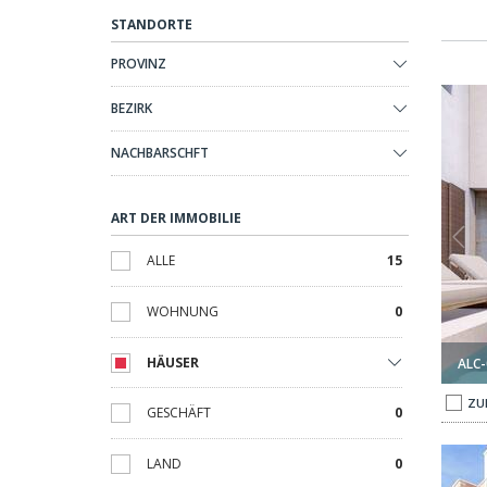
STANDORTE
PROVINZ
bad In Rojales 1
Elegante Stadthäuser Mit Privaten Schwimmbad In Rojales 2
BEZIRK
NACHBARSCHFT
ART DER IMMOBILIE
ALLE
15
WOHNUNG
0
HÄUSER
ALC-
ZU
GESCHÄFT
0
 Costa Blanca 1
Exklusive Villen Mit 3 Schlafzimmern An Der Costa Blanca 2
LAND
0