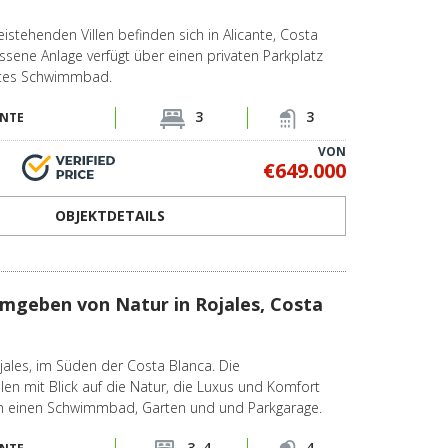
eistehenden Villen befinden sich in Alicante, Costa
ssene Anlage verfügt über einen privaten Parkplatz
vates Schwimmbad.
3
3
ANTE
VON
€649.000
OBJEKTDETAILS
umgeben von Natur in Rojales, Costa
Rojales, im Süden der Costa Blanca. Die
llen mit Blick auf die Natur, die Luxus und Komfort
n einen Schwimmbad, Garten und und Parkgarage.
3, 4
4
ANTE