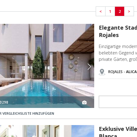
<
1
2
>
Elegante Stadthäuser Mit Privaten Schwimmbad In Rojales 3
Elegante Sta
Rojales
Einzigartige modern
beliebten Gegend v
private Gärten, gr
ROJALES -
ALIC
0298
R VERGLEICHSLISTE HINZUFÜGEN
Exklusive Villen Mit 3 Schlafzimmern An Der Costa Blanca 3
Exklusive Vil
Blanca