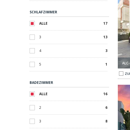
SCHLAFZIMMER
ALLE
17
3
13
4
3
ALC-
5
1
ZU
BADEZIMMER
 Costa Blanca 1
Luxus-villen Umgeben Von Natur In Rojales, Costa Blanca 2
ALLE
16
2
6
3
8