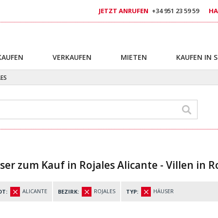
JETZT ANRUFEN
+34 951 23 59 59
HA
KAUFEN
VERKAUFEN
MIETEN
KAUFEN IN 
LES
er zum Kauf in Rojales Alicante - Villen in R
ALICANTE
ROJALES
HÄUSER
DT:
BEZIRK:
TYP: