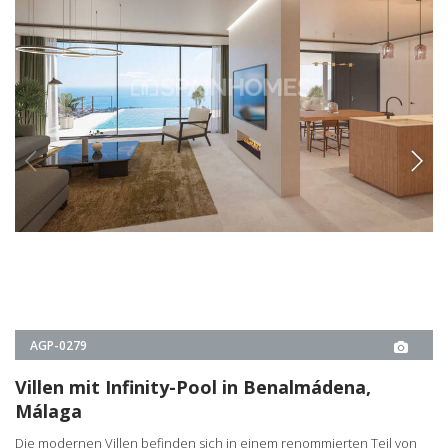
AGP-0279
Villen mit Infinity-Pool in Benalmádena,
Málaga
Die modernen Villen befinden sich in einem renommierten Teil von
Benalmádena an der Costa del Sol und bieten atemberaubende
Panoramablicke auf das Meer und die Stadt.
3, 4, 5
3, 4, 5
BENALMÁDENA -
MÁLAGA
3
€1.735.000
4
€1.895.000
5
€3.325.000