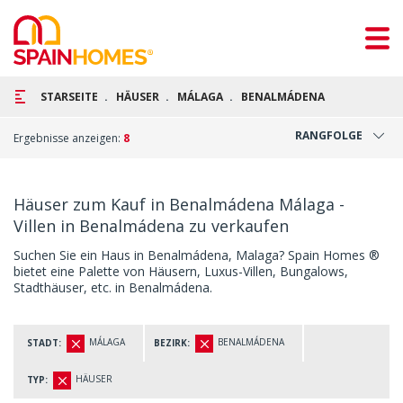
STARSEITE
HÄUSER
MÁLAGA
BENALMÁDENA
RANGFOLGE
Ergebnisse anzeigen:
8
Häuser zum Kauf in Benalmádena Málaga -
Villen in Benalmádena zu verkaufen
Suchen Sie ein Haus in Benalmádena, Malaga? Spain Homes ®
bietet eine Palette von Häusern, Luxus-Villen, Bungalows,
Stadthäuser, etc. in Benalmádena.
MÁLAGA
BENALMÁDENA
STADT:
BEZIRK:
HÄUSER
TYP: