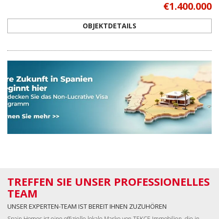
TREFFEN SIE UNSER PROFESSIONELLES
TEAM
UNSER EXPERTEN-TEAM IST BEREIT IHNEN ZUZUHÖREN
Spain Homes ist eine offizielle lokale Marke von TEKCE Immobilien, die in
Spanien als Teil des globalen Immobilien-Ökosystems von TEKCE tätig ist. Wir
begleiten unsere Kunden auf ihrem gesamten Weg – von der Suche nach
ihrem Traumhaus über die Unterzeichnung der Eigentumsurkunde bis hin
zum Einzug.
ICH MÖCHTE SIE TREFFEN
Wenn Sie jetzt in Spanien sind, rufen Sie uns direkt unter
+34 683 45 86 86
an Wir können Sie innerhalb von nur 30 Minuten von Ihrem Abholort
abholen!
LANDUNGSSEITEN
Zur Home Page gehen