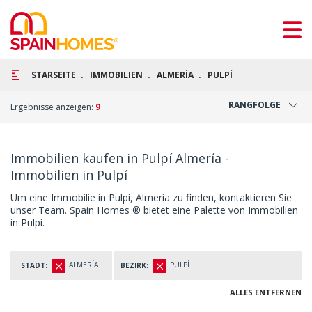
STARSEITE
IMMOBILIEN
ALMERÍA
PULPÍ
RANGFOLGE
Ergebnisse anzeigen:
9
Immobilien kaufen in Pulpí Almería -
Immobilien in Pulpí
Um eine Immobilie in Pulpí, Almería zu finden, kontaktieren Sie
unser Team. Spain Homes ® bietet eine Palette von Immobilien
in Pulpí.
ALMERÍA
PULPÍ
STADT:
BEZIRK:
ALLES ENTFERNEN