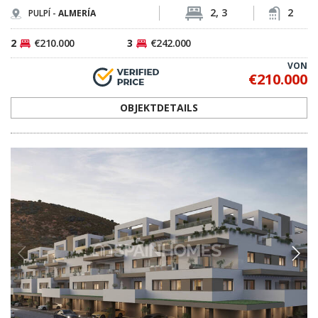
2, 3
2
PULPÍ -
ALMERÍA
2
€210.000
3
€242.000
VON
€210.000
OBJEKTDETAILS