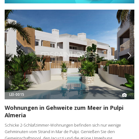
LEI-0015
Wohnungen in Gehweite zum Meer in Pulpi
Almeria
Schicke 2-Schlafzimmer-Wohnungen befinden sich nur wenige
Gehminuten vom Strand in Mar de Pulpi. Genießen Sie den
Gemeinschaftspool, den Jacuzzi und die grüne Umgebung.