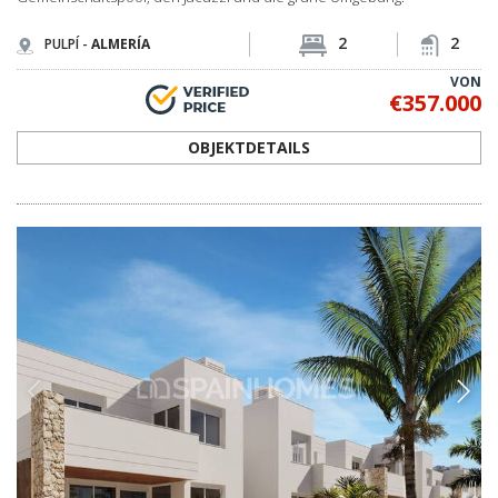
2
2
PULPÍ -
ALMERÍA
VON
€357.000
OBJEKTDETAILS