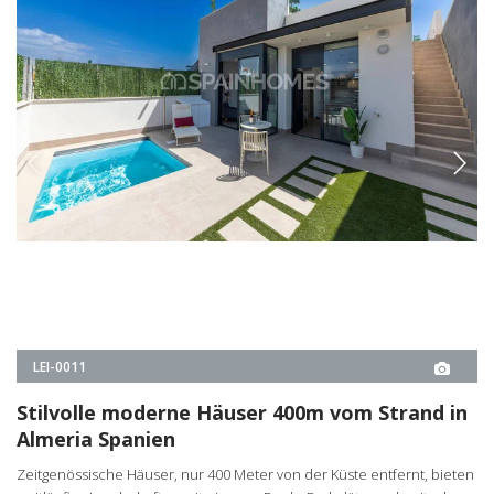
LEI-0011
Stilvolle moderne Häuser 400m vom Strand in
Almeria Spanien
Zeitgenössische Häuser, nur 400 Meter von der Küste entfernt, bieten
weitläufige Landschaften mit eigenen Pools, Parkplätzen abseits der
Straße und Sonnenterrassen auf dem Dach in Almeria, Spanien.
3
2
PULPÍ -
ALMERÍA
VON
€585.000