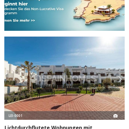
LEI-0001
Lichtdurchflutete Wohnungen mit
großzügigen Terrassen in Almeria
Die Wohnungen mit Meerblick befinden sich in Almeria. Die moderne
Wohnanlage verfügt über viele Einrichtungen für Ihren komfortablen
und luxuriösen Wohnstandard.