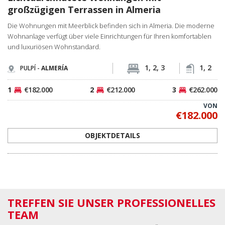
1, 2, 3
1, 2
PULPÍ -
ALMERÍA
1
€182.000
2
€212.000
3
€262.000
VON
€182.000
OBJEKTDETAILS
TREFFEN SIE UNSER PROFESSIONELLES
TEAM
UNSER EXPERTEN-TEAM IST BEREIT IHNEN ZUZUHÖREN
Spain Homes ist eine offizielle lokale Marke von TEKCE Immobilien, die in
Spanien als Teil des globalen Immobilien-Ökosystems von TEKCE tätig ist. Wir
begleiten unsere Kunden auf ihrem gesamten Weg – von der Suche nach
ihrem Traumhaus über die Unterzeichnung der Eigentumsurkunde bis hin
zum Einzug.