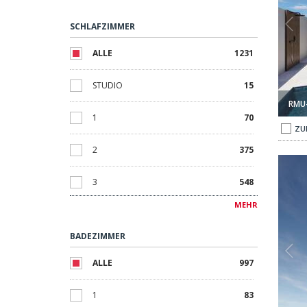
SCHLAFZIMMER
ALLE
1231
STUDIO
15
RMU
1
70
ZU
2
375
andnähe In Calpe Alicante 1
Wohnungen In Verschiedenen Größen In Strandnähe In Calpe 
3
548
MEHR
4
158
BADEZIMMER
5
45
ALLE
997
6
14
1
83