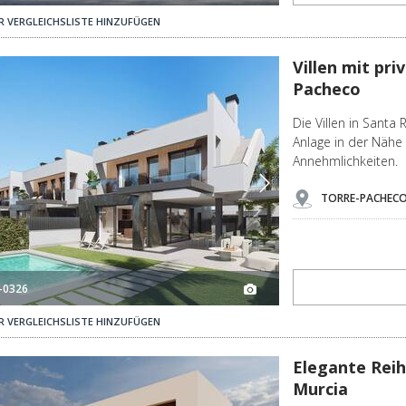
R VERGLEICHSLISTE HINZUFÜGEN
Villen Mit Privatem Pool In Meeresnähe In Torre-pacheco 3
Villen mit pr
Pacheco
Die Villen in Santa 
Anlage in der Nähe
Annehmlichkeiten.
TORRE-PACHECO
-0326
R VERGLEICHSLISTE HINZUFÜGEN
Elegante Reihenhäuser In Strandnähe In San Javier, Murcia 3
Elegante Reih
Murcia