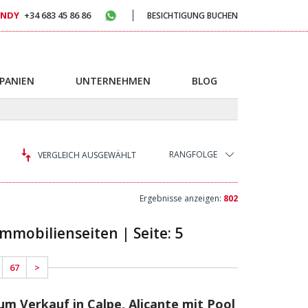
NDY
+34 683 45 86 86
BESICHTIGUNG BUCHEN
SPANIEN
UNTERNEHMEN
BLOG
RANGFOLGE
VERGLEICH AUSGEWÄHLT
Ergebnisse anzeigen:
802
mmobilienseiten | Seite: 5
67
>
 Verkauf in Calpe, Alicante mit Pool