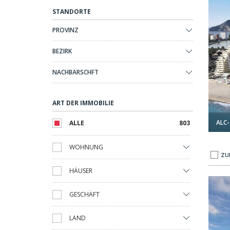
STANDORTE
PROVINZ
BEZIRK
NACHBARSCHFT
ART DER IMMOBILIE
ALC-
ALLE
803
WOHNUNG
ZU
HÄUSER
ía, Torre-pacheco 1
Villen Mit Seeblick Und Pool In Santa Rosalía, Torre-pacheco 
GESCHÄFT
LAND