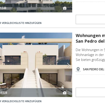
1248
R VERGLEICHSLISTE HINZUFÜGEN
o Del Pinatar 2
Wohnungen Mit 2 Schlafzimmern Nahe Dem Meer In San Pedro Del Pinatar 3
Wohnungen mi
San Pedro del
Die Wohnungen in Sa
Wohnanlage in der 
Sie bieten großzüg
SAN PEDRO DEL 
-0328
R VERGLEICHSLISTE HINZUFÜGEN