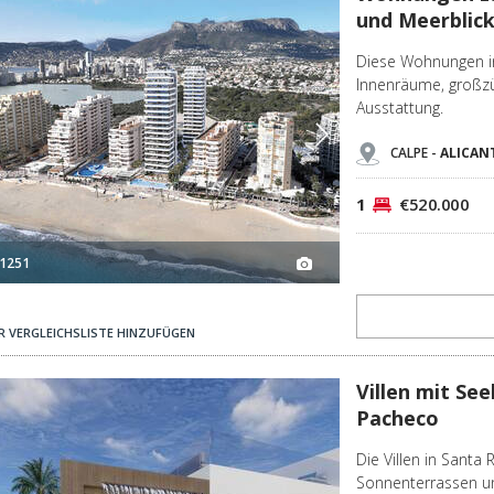
und Meerblic
Diese Wohnungen in
Innenräume, großzüg
Ausstattung.
CALPE -
ALICAN
1
€520.000
1251
R VERGLEICHSLISTE HINZUFÜGEN
2
Villen Mit Seeblick Und Pool In Santa Rosalía, Torre-pacheco 3
Villen mit See
Pacheco
Die Villen in Santa 
Sonnenterrassen un