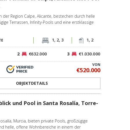
k
 der Region Calpe, Alicante, bestechen durch helle
ige Terrassen, Infinity-Pools und eine erstklassige
1, 2, 3
1, 2
TE
2
€632.000
3
€1.030.000
VON
€520.000
OBJEKTDETAILS
blick und Pool in Santa Rosalía, Torre-
Rosalía, Murcia, bieten private Pools, großzügige
d helle, offene Wohnbereiche in einem der