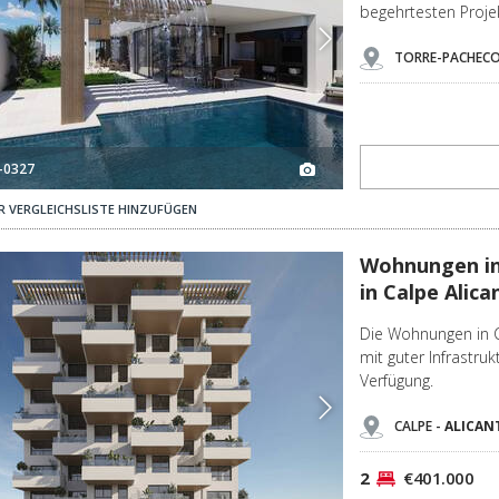
begehrtesten Proje
TORRE-PACHECO
-0327
R VERGLEICHSLISTE HINZUFÜGEN
Alicante 2
Wohnungen In Verschiedenen Größen In Strandnähe In Calpe Alicante 3
Wohnungen in
in Calpe Alica
Die Wohnungen in Ca
mit guter Infrastr
Verfügung.
CALPE -
ALICAN
2
€401.000