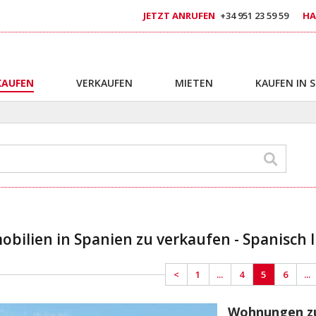
JETZT ANRUFEN
+34 951 23 59 59
HA
KAUFEN
VERKAUFEN
MIETEN
KAUFEN IN 
bilien in Spanien zu verkaufen - Spanisch I
<
1
...
4
5
6
...
rblick 2
Wohnungen Zum Verkauf In Calpe, Alicante Mit Pool Und Meerblick 3
Wohnungen zum