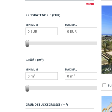
MEHR
5
1
a Mijas 1
Stilvolle Wohnungen Mit Naturblick In Málaga Mijas 2
PREISKATEGORIE (EUR)
5+
2
MINIMUM
MAXIMAL
GRÖßE (m²)
AGP
MINIMUM
MAXIMAL
ZU
Torrevieja 1
1-zimmer-wohnungen, 300 M Vom Strand In Torrevieja 2
GRUNDSTÜCKSGRÖSSE (m²)