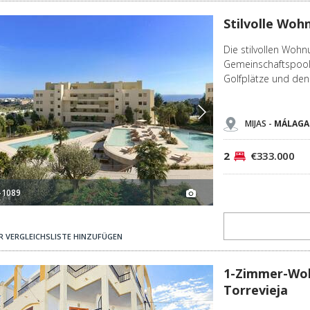
Stilvolle Wohnungen Mit Naturblick In Málaga Mijas 3
Stilvolle Woh
Die stilvollen Wohn
Gemeinschaftspools
Golfplätze und den
MIJAS -
MÁLAGA
2
€333.000
-1089
R VERGLEICHSLISTE HINZUFÜGEN
1-zimmer-wohnungen, 300 M Vom Strand In Torrevieja 3
1-Zimmer-Woh
Torrevieja