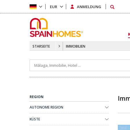
EUR
ANMELDUNG
STARSEITE
IMMOBILIEN
REGION
Immo
AUTONOME REGION
KÜSTE
Mit Pool Und Meerblick 1
Wohnungen Zum Verkauf In Calpe, Alicante Mit Pool Und Mee