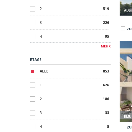
6+
6
2
519
ALC-
3
226
ZU
4
95
Meer In San Pedro Del Pinatar 1
Wohnungen Mit 2 Schlafzimmern Nahe Dem Meer In San Pedr
MEHR
5
33
ETAGE
6
13
ALLE
853
6+
11
1
626
2
186
3
33
RMU
4
5
ZU