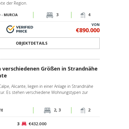
kte der Region.
3
4
 -
MURCIA
VON
€890.000
OBJEKTDETAILS
 verschiedenen Größen in Strandnähe
nte
lpe, Alicante, liegen in einer Anlage in Strandnähe
uktur. Es stehen verschiedene Wohnungstypen zur
2, 3
2
TE
3
€432.000