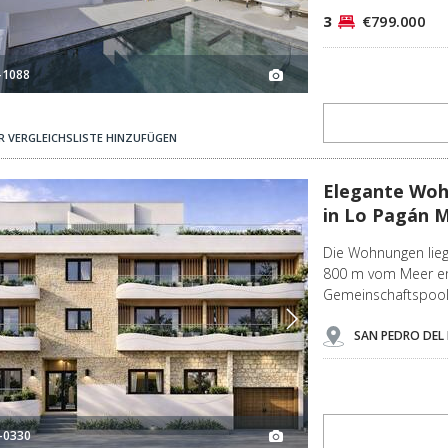
3
€799.000
-1088
R VERGLEICHSLISTE HINZUFÜGEN
án Murcia 2
Elegante Wohnungen Nur 800 M Vom Meer Entfernt In Lo Pagán Murcia 3
Elegante Woh
in Lo Pagán M
Die Wohnungen lieg
800 m vom Meer ent
Gemeinschaftspool
SAN PEDRO DEL 
-0330