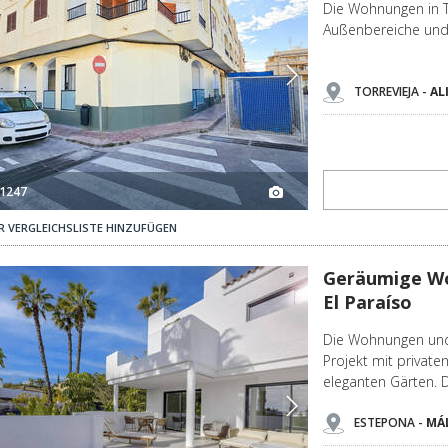
Die Wohnungen in To
Außenbereiche und 
TORREVIEJA -
AL
1247
R VERGLEICHSLISTE HINZUFÜGEN
so 2
Geräumige Wohnungen Und Penthäuser In Estepona El Paraíso 3
Geräumige Wo
El Paraíso
Die Wohnungen und 
Projekt mit private
eleganten Gärten. D
ESTEPONA -
MÁ