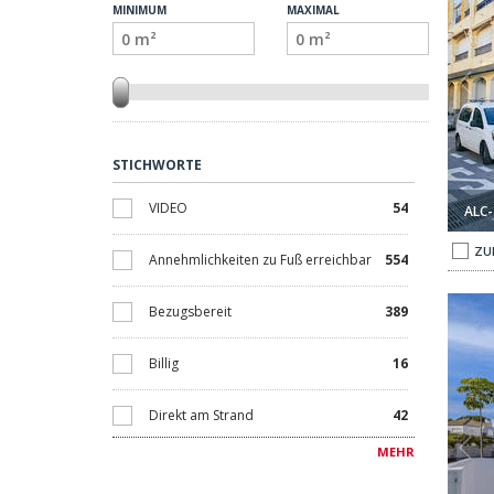
MINIMUM
MAXIMAL
STICHWORTE
VIDEO
54
ALC-
ZU
Annehmlichkeiten zu Fuß erreichbar
554
stepona El Paraíso 1
Geräumige Wohnungen Und Penthäuser In Estepona El Paraí
Bezugsbereit
389
Billig
16
Direkt am Strand
42
MEHR
Ermäßigt
11