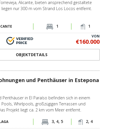
rrevieja, Alicante, bieten ansprechend gestaltete
liegen nur 300 m vom Strand Los Locos entfernt.
1
1
ICANTE
VON
€160.000
OBJEKTDETAILS
hnungen und Penthäuser in Estepona
Penthäuser in El Paraíso befinden sich in einem
n Pools, Whirlpools, großzügigen Terrassen und
as Projekt liegt ca. 2 km vom Meer entfernt.
3, 4, 5
2, 4
LAGA