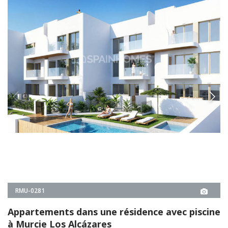
RMU-0281
Appartements dans une résidence avec piscine
à Murcie Los Alcázares
Les appartements à Murcie Los Alcázares sont situés dans une
résidence avec piscine, jardins paysagers, parking et cave. La
résidence se trouve à 1,5 km de la mer.
2, 3
2
LOS ALCÁZARES -
MURCIE