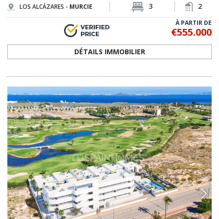
RMU-0278
Appartements Elégants avec Vue sur la Mer à
Los Alcázares Golf Resort
Appartements modernes de 2 à 4 chambres avec terrasses à Los
Alcázares. Ils sont situés dans un complexe privé avec piscines, jardins
et zones de loisirs, et offrent des vues sur le golf et la mer.
2, 3
2
LOS ALCÁZARES -
MURCIE
2
€269.000
3
€455.000