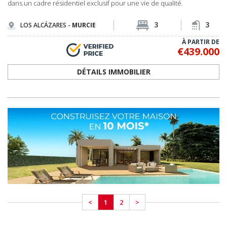
<
1
2
>
RENCONTREZ NOTRE ÉQUIPE
PROFESSIONNELLE
NOTRE ÉQUIPE D'EXPERTS EST PRÊTE À VOUS ÉCOUTER
Spain Homes est une marque locale officielle de TEKCE Immobilier, présente
en Espagne et faisant partie de l'écosystème immobilier mondial de TEKCE.
Nous accompagnons nos clients tout au long de leur projet, de la recherche de
leur maison idéale à la signature de l'acte de propriété et à leur installation.
JE VEUX VOUS RENCONTRER MAINTENANT
Si vous êtes en Espagne actuellement, appelez-nous au
+34 683 45 86 86
Nous pouvons venir vous chercher en seulement 30 minutes!
LISTE DE PAGES
Aller à la Page d'Accueil