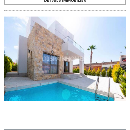
RMU-0264
Maisons Modernes avec Piscine Privée à Los
Alcázares
Maisons 3 chambres à Los Alcázares avec 3 salles de bains, piscine,
solarium, jardin, rangements et 2 parkings, à seulement 800 m de la
plage.
3
3
LOS ALCÁZARES -
MURCIE
€545.000
DÉTAILS IMMOBILIER