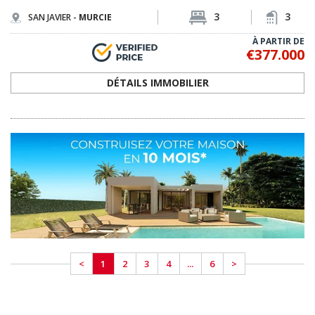
<
1
2
3
4
...
6
>
RENCONTREZ NOTRE ÉQUIPE
PROFESSIONNELLE
NOTRE ÉQUIPE D'EXPERTS EST PRÊTE À VOUS ÉCOUTER
Spain Homes est une marque locale officielle de TEKCE Immobilier, présente
en Espagne et faisant partie de l'écosystème immobilier mondial de TEKCE.
Nous accompagnons nos clients tout au long de leur projet, de la recherche de
leur maison idéale à la signature de l'acte de propriété et à leur installation.
JE VEUX VOUS RENCONTRER MAINTENANT
Si vous êtes en Espagne actuellement, appelez-nous au
+34 683 45 86 86
Nous pouvons venir vous chercher en seulement 30 minutes!