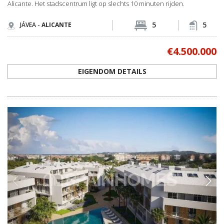
Alicante. Het stadscentrum ligt op slechts 10 minuten rijden.
Montgó en Tosalet
5
5
JÁVEA -
ALICANTE
Deze woonwijken, gelegen nabij de Montgó-berg, bieden ruime
villa's met privétuinen.
Huizen te koop in Jávea
zijn vooral
populair in Montgó en Tosalet bij kopers die op zoek zijn naar
€4.500.000
natuur, privacy en een woning waar ze het hele jaar door
kunnen wonen.
EIGENDOM DETAILS
Vastgoed te koop in Alicante Jávea: Recente
marktontwikkelingen, toekomstverwachtingen en
rendement
Woningen in Jávea blijven kopers uit heel Europa aantrekken,
wat de groei op lange termijn ondersteunt.
Strikte bestemmingsplannen en beperkte beschikbare grond
voor ontwikkeling dragen bij aan het behoud van de waarde van
vastgoed in Jávea. In combinatie met een constante
internationale vraag dragen deze factoren bij aan een stabiele
markt met een goed groeipotentieel op lange termijn.
Vastgoed te koop in Jávea profiteert ook van een evenwichtige
verhuurmarkt. Vakantieverhuur op korte termijn doet het goed
tijdens het hoogseizoen, terwijl de vraag het hele jaar door van
expats, gepensioneerden en digitale professionals extra
inkomstenmogelijkheden biedt voor vastgoedeigenaren.