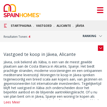
STARTPAGINA
VASTGOED
ALICANTE
JÁVEA
RANKING
Resultaten Tonen:
4
Vastgoed te koop in Jávea, Alicante
Jávea, ook bekend als Xàbia, is een van de meest gewilde
plaatsen aan de Costa Blanca in Alicante, Spanje. Het biedt
prachtige stranden, moderne voorzieningen en een ontspannen
mediterrane levensstijl. Woningen te koop in Jávea spreken
tegenwoordig een breed scala aan kopers aan, van gezinnen en
gepensioneerden tot internationale investeerders. Tegelijkertijd
blijft het vastgoed in Xàbia zich onderscheiden door het
beperkte aanbod en de blijvende aantrekkingskracht. Of u nu
van plan bent om in Jávea, Spanje een woning te kopen als
permanente woning, vakantiehuis of investering, de stad biedt
Lees Meer
opties die aansluiten bij verschillende behoeften en budgetten.