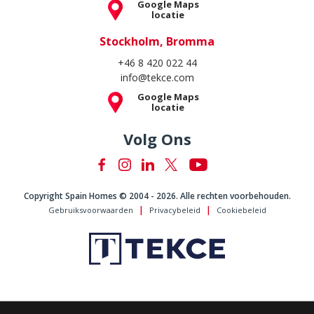
Google Maps
Neem vandaag nog contact met ons op om ons exclusieve
locatie
aanbod van woningen te koop in Xábia, Spanje te bekijken. Onze
experts helpen u bij het vinden van de juiste woning of
Stockholm, Bromma
investering die aansluit bij uw wensen en budget.
+46 8 420 022 44
info@tekce.com
Google Maps
locatie
Volg Ons
Copyright Spain Homes © 2004 - 2026. Alle rechten voorbehouden.
Gebruiksvoorwaarden
Privacybeleid
Cookiebeleid