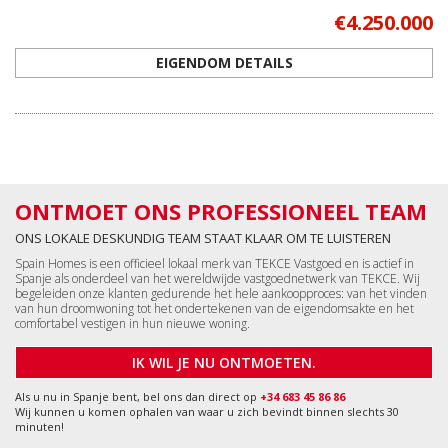
€4.250.000
EIGENDOM DETAILS
ONTMOET ONS PROFESSIONEEL TEAM
ONS LOKALE DESKUNDIG TEAM STAAT KLAAR OM TE LUISTEREN
Spain Homes is een officieel lokaal merk van TEKCE Vastgoed en is actief in
Spanje als onderdeel van het wereldwijde vastgoednetwerk van TEKCE. Wij
begeleiden onze klanten gedurende het hele aankoopproces: van het vinden
van hun droomwoning tot het ondertekenen van de eigendomsakte en het
comfortabel vestigen in hun nieuwe woning.
IK WIL JE NU ONTMOETEN.
Als u nu in Spanje bent, bel ons dan direct op
+34 683 45 86 86
Wij kunnen u komen ophalen van waar u zich bevindt binnen slechts 30
minuten!