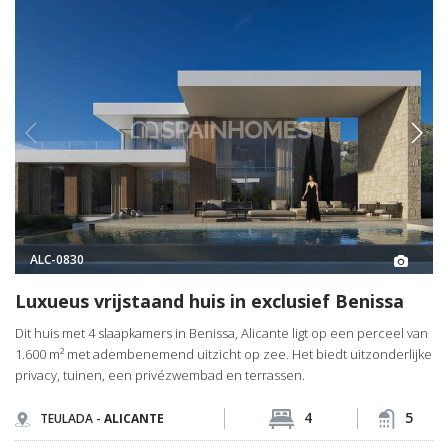
ALC-0830
Luxueus vrijstaand huis in exclusief Benissa
Dit huis met 4 slaapkamers in Benissa, Alicante ligt op een perceel van
1.600 m² met adembenemend uitzicht op zee. Het biedt uitzonderlijke
privacy, tuinen, een privézwembad en terrassen.
4
5
TEULADA -
ALICANTE