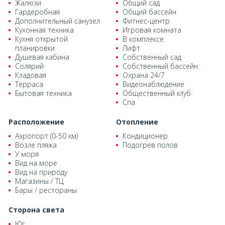
Жалюзи
Общий сад
Гардеробная
Общий бассейн
Дополнительный санузел
Фитнес-центр
Кухонная техника
Игровая комната
Кухня открытой
В комплексе
планировки
Лифт
Душевая кабина
Собственный сад
Солярий
Собственный бассейн
Кладовая
Охрана 24/7
Терраса
Видеонаблюдение
Бытовая техника
Общественный клуб
Спа
Расположение
Отопление
Аэропорт (0-50 км)
Кондиционер
Возле пляжа
Подогрев полов
У моря
Вид на море
Вид на природу
Магазины / ТЦ
Бары / рестораны
Сторона света
Юг