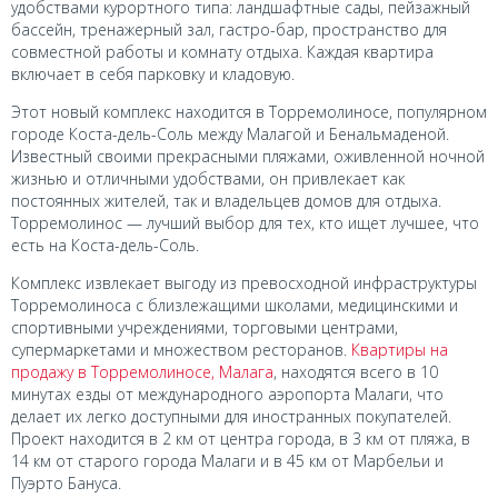
удобствами курортного типа: ландшафтные сады, пейзажный
бассейн, тренажерный зал, гастро-бар, пространство для
совместной работы и комнату отдыха. Каждая квартира
включает в себя парковку и кладовую.
Этот новый комплекс находится в Торремолиносе, популярном
городе Коста-дель-Соль между Малагой и Бенальмаденой.
Известный своими прекрасными пляжами, оживленной ночной
жизнью и отличными удобствами, он привлекает как
постоянных жителей, так и владельцев домов для отдыха.
Торремолинос — лучший выбор для тех, кто ищет лучшее, что
есть на Коста-дель-Соль.
Комплекс извлекает выгоду из превосходной инфраструктуры
Торремолиноса с близлежащими школами, медицинскими и
спортивными учреждениями, торговыми центрами,
супермаркетами и множеством ресторанов.
Квартиры на
продажу в Торремолиносе, Малага
, находятся всего в 10
минутах езды от международного аэропорта Малаги, что
делает их легко доступными для иностранных покупателей.
Проект находится в 2 км от центра города, в 3 км от пляжа, в
14 км от старого города Малаги и в 45 км от Марбельи и
Пуэрто Бануса.