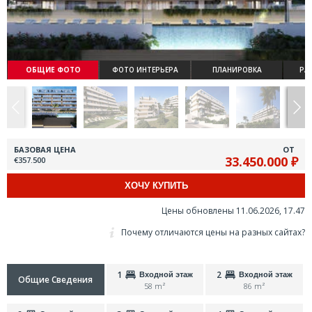
ОБЩИЕ ФОТО
ФОТО ИНТЕРЬЕРА
ПЛАНИРОВКА
РА
БАЗОВАЯ ЦЕНА
ОТ
33.450.000 ₽
€357.500
ХОЧУ КУПИТЬ
Цены обновлены 11.06.2026, 17.47
Почему отличаются цены на разных сайтах?
1
2
Входной этаж
Входной этаж
Общие Сведения
58 m²
86 m²