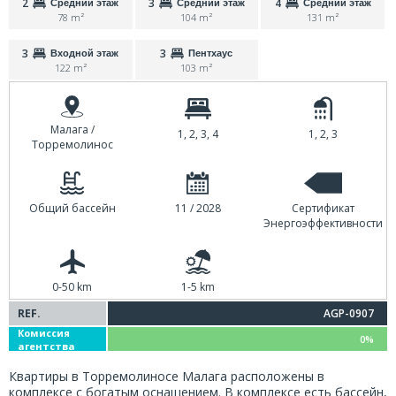
2
3
4
Средний этаж
Средний этаж
Средний этаж
78 m²
104 m²
131 m²
3
3
Входной этаж
Пентхаус
122 m²
103 m²
Малага /
1, 2, 3, 4
1, 2, 3
Торремолинос
Общий бассейн
11 / 2028
Сертификат
Энергоэффективности
0-50 km
1-5 km
REF.
AGP-0907
Комиссия
0%
агентства
Квартиры в Торремолиносе Малага расположены в
комплексе с богатым оснащением. В комплексе есть бассейн,