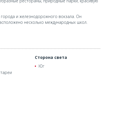
бразные рестораны, природные парки, красивую
а города и железнодорожного вокзала. Он
 расположено несколько международных школ.
Сторона света
Юг
атареи