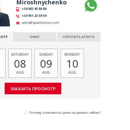
Miroshnychenko
+34 683 45 86 86
+34 951 23 59 59
sales@spainhomes.com
МОТР
ОФИС
СПРОСИТЬ АГЕНТА
SATURDAY
SUNDAY
MONDAY
08
09
10
AUG
AUG
AUG
Почему отличаются цены на разных сайтах?