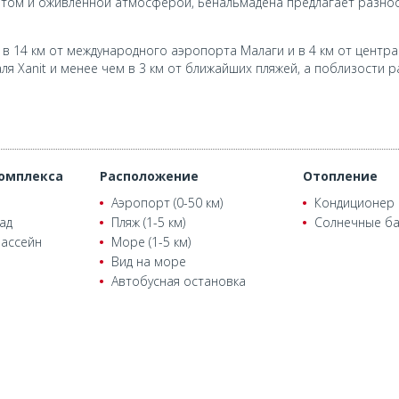
том и оживленной атмосферой, Бенальмадена предлагает разноо
 в 14 км от международного аэропорта Малаги и в 4 км от центр
аля Xanit и менее чем в 3 км от ближайших пляжей, а поблизости
омплекса
Расположение
Отопление
Аэропорт (0-50 км)
Кондиционер
ад
Пляж (1-5 км)
Солнечные б
ассейн
Море (1-5 км)
Вид на море
Автобусная остановка