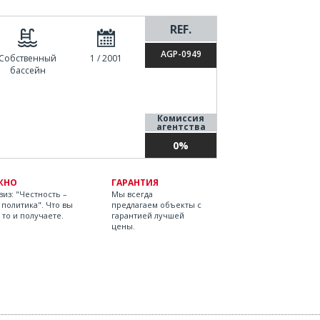
REF.
AGP-0949
Собственный
1 / 2001
бассейн
Комиссия
агентства
0%
ЖНО
ГАРАНТИЯ
из: "Честность –
Мы всегда
 политика". Что вы
предлагаем объекты с
 то и получаете.
гарантией лучшей
цены.