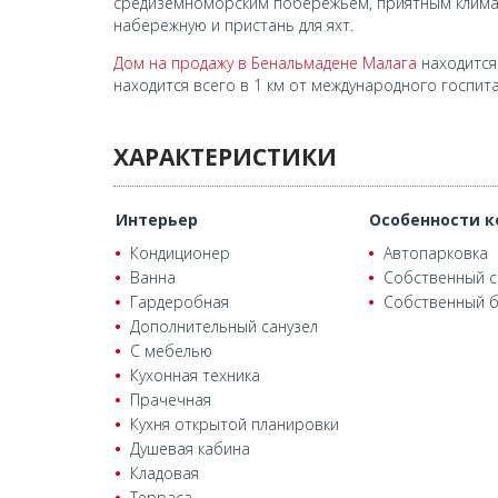
средиземноморским побережьем, приятным клима
набережную и пристань для яхт.
Дом на продажу в Бенальмадене Малага
находится
находится всего в 1 км от международного госпит
ХАРАКТЕРИСТИКИ
Интерьер
Особенности к
Кондиционер
Автопарковка
Ванна
Собственный с
Гардеробная
Собственный б
Дополнительный санузел
С мебелью
Кухонная техника
Прачечная
Кухня открытой планировки
Душевая кабина
Кладовая
Терраса