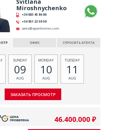
Svitlana
Miroshnychenko
+34 683 45 86 86
+34 951 23 59 59
sales@spainhomes.com
МОТР
ОФИС
СПРОСИТЬ АГЕНТА
AY
SUNDAY
MONDAY
TUESDAY
09
10
11
AUG
AUG
AUG
А
46.400.000 ₽