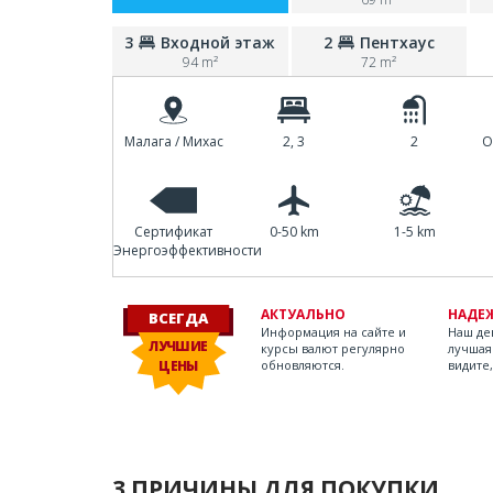
3
Входной этаж
2
Пентхаус
94 m²
72 m²
Малага / Михас
2, 3
2
О
Сертификат
0-50 km
1-5 km
Энергоэффективности
АКТУАЛЬНО
НАДЕ
ВСЕГДА
Информация на сайте и
Наш дев
ЛУЧШИЕ
курсы валют регулярно
лучшая
ЦЕНЫ
обновляются.
видите,
3 ПРИЧИНЫ ДЛЯ ПОКУПКИ