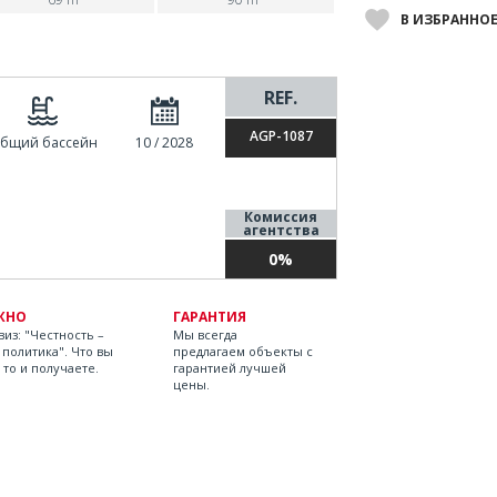
В ИЗБРАННО
REF.
AGP-1087
бщий бассейн
10 / 2028
Комиссия
агентства
0%
ЖНО
ГАРАНТИЯ
из: "Честность –
Мы всегда
 политика". Что вы
предлагаем объекты с
 то и получаете.
гарантией лучшей
цены.