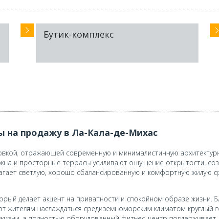
Бутик-комплекс
 на продажу в Ла-Кала-де-Михас
вкой, отражающей современную и минималистичную архитектурн
кна и просторные террасы усиливают ощущение открытости, соз
агает светлую, хорошо сбалансированную и комфортную жилую ср
торый делает акцент на приватности и спокойном образе жизни. 
т жителям наслаждаться средиземноморским климатом круглый го
изни, а полностью оборудованный фитнес-центр поддерживает 