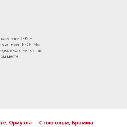
 компании TEKCE
косистемы TEKCE. Мы
идеального жилья – до
ом месте.
те, Ориуэла-
Стокгольм, Бромма