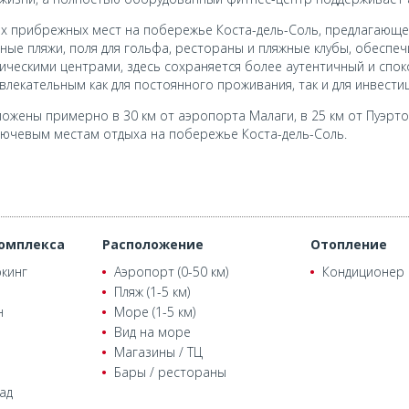
ых прибрежных мест на побережье Коста-дель-Соль, предлагающ
ные пляжи, поля для гольфа, рестораны и пляжные клубы, обесп
ическими центрами, здесь сохраняется более аутентичный и спо
лекательным как для постоянного проживания, так и для инвести
ложены примерно в 30 км от аэропорта Малаги, в 25 км от Пуэрто
ключевым местам отдыха на побережье Коста-дель-Соль.
омплекса
Расположение
Отопление
кинг
Аэропорт (0-50 км)
Кондиционер
Пляж (1-5 км)
н
Море (1-5 км)
Вид на море
Магазины / ТЦ
Бары / рестораны
ад