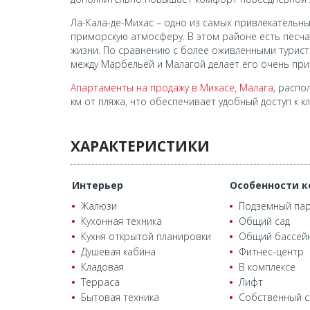
Ла-Кала-де-Михас – одно из самых привлекательн
приморскую атмосферу. В этом районе есть песча
жизни. По сравнению с более оживленными турист
между Марбельей и Малагой делает его очень прив
Апартаменты на продажу в Михасе, Малага
, распо
км от пляжа, что обеспечивает удобный доступ к 
ХАРАКТЕРИСТИКИ
Интерьер
Особенности к
Жалюзи
Подземный пар
Кухонная техника
Общий сад
Кухня открытой планировки
Общий бассей
Душевая кабина
Фитнес-центр
Кладовая
В комплексе
Терраса
Лифт
Бытовая техника
Собственный с