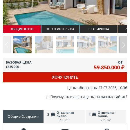
ОБЩИЕ ФОТО
ФОТО ИНТЕРЬЕРА
ПЛАНИРОВКА
РА
БАЗОВАЯ ЦЕНА
ОТ
59.850.000 ₽
€635.000
ХОЧУ КУПИТЬ
Цены обновлены 27.07.2026, 10.36
Почему отличаются цены на разных сайтах?
Отдельная
Отдельная
3
4
Общие Сведения
вилла
вилла
200 m²
225 m²