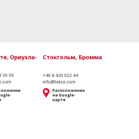
те, Ориуэла-
Стокгольм, Бромма
3 59 59
+46 8 420 022 44
e.com
info@tekce.com
оложение
Расположение
ogle-
на Google-
е
карте