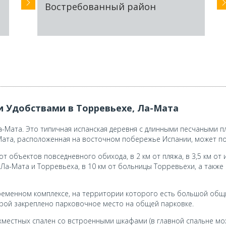
Востребованный район
 Удобствами в Торревьехе, Ла-Мата
-Мата. Это типичная испанская деревня с длинными песчаными п
Мата, расположенная на восточном побережье Испании, может по
от объектов повседневного обихода, в 2 км от пляжа, в 3,5 км о
р Ла-Мата и Торревьеха, в 10 км от больницы Торревьехи, а такж
ременном комплексе, на территории которого есть большой общи
ирой закреплено парковочное место на общей парковке.
хместных спален со встроенными шкафами (в главной спальне мо