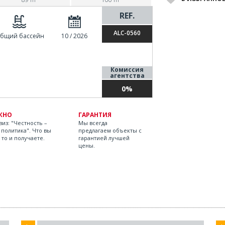
REF.
ALC-0560
бщий бассейн
10 / 2026
Комиссия
агентства
0%
ЖНО
ГАРАНТИЯ
из: "Честность –
Мы всегда
 политика". Что вы
предлагаем объекты с
 то и получаете.
гарантией лучшей
цены.