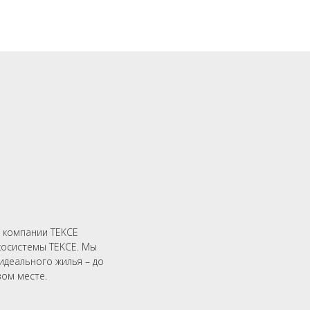
 компании TEKCE
косистемы TEKCE. Мы
идеального жилья – до
ом месте.