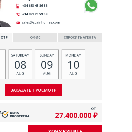
+34 683 45 86 86
+34 951 23 59 59
sales@spainhomes.com
МОТР
ОФИС
СПРОСИТЬ АГЕНТА
SATURDAY
SUNDAY
MONDAY
08
09
10
AUG
AUG
AUG
ОТ
А
27.400.000 ₽
ХОЧУ КУПИТЬ
Е