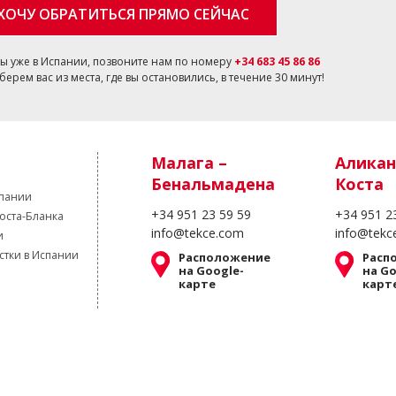
ХОЧУ ОБРАТИТЬСЯ ПРЯМО СЕЙЧАС
вы уже в Испании, позвоните нам по номеру
+34 683 45 86 86
берем вас из места, где вы остановились, в течение 30 минут!
Малага –
Аликан
Бенальмадена
Коста
спании
+34 951 23 59 59
+34 951 2
оста-Бланка
info@tekce.com
info@tekc
и
стки в Испании
Расположение
Расп
на Google-
на Go
карте
карт