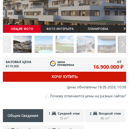
ОБЩИЕ ФОТО
ФОТО ИНТЕРЬЕРА
ПЛАНИРОВКА
РА
БАЗОВАЯ ЦЕНА
ОТ
16.900.000 ₽
€179.000
ХОЧУ КУПИТЬ
Цены обновлены 18.05.2026, 10.58
Почему отличаются цены на разных сайтах?
1
2
Средний этаж
Входной этаж
Общие Сведения
73 m²
86 m²