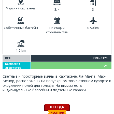
Мурсия / Картахена
3, 4
3
Собственный бассейн
На стадии
0-50 km
строительства
1-5 km
REF.
RMU-0129
Комиссия
0%
агентства
Светлые и просторные виллы в Картахене, Ла-Манга, Мар-
Менор, расположены на популярном эксклюзивном курорте в
окружении полей для гольфа. На виллах есть
индивидуальные бассейны и подземные гаражи.
ВСЕГДА
ЛУЧШИЕ