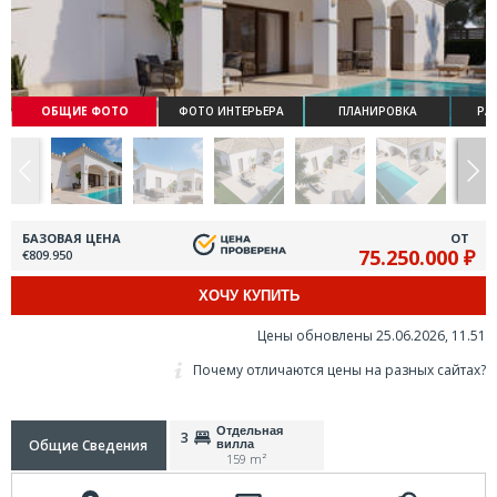
ОБЩИЕ ФОТО
ФОТО ИНТЕРЬЕРА
ПЛАНИРОВКА
РА
БАЗОВАЯ ЦЕНА
ОТ
75.250.000 ₽
€809.950
ХОЧУ КУПИТЬ
Цены обновлены 25.06.2026, 11.51
Почему отличаются цены на разных сайтах?
Отдельная
3
Общие Сведения
вилла
159 m²