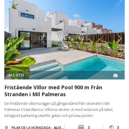
ALC-0733
Fristående Villor med Pool 900 m Från
Stranden i Mil Palmeras
De fristående villorna ligger på gångavstånd från stranden i Mil
Palmeras Costa Blanca. Villorna sticker ut med solarium på taket,
inhägnad parkering utanför gatan och privata pooler.
3
3
PILAR DE LA HORADADA -
ALICANTE