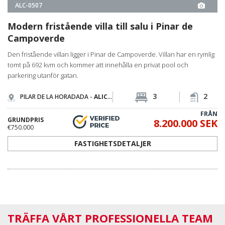
tomt på 692 kvm och kommer att innehålla en privat pool och
parkering utanför gatan.
3
2
PILAR DE LA HORADADA -
ALICANTE
FRÅN
GRUNDPRIS
8.200.000 SEK
€750.000
FASTIGHETSDETALJER
TRÄFFA VÅRT PROFESSIONELLA TEAM
VÅRT LOKALA EXPERTTEAM ÄR REDO ATT LYSSNA
Spain Homes är ett officiellt lokalt varumärke inom TEKCE Fastighetsbyrå och
verkar i Spanien som en del av TEKCE:s globala ekosystem för fastigheter. Vi
vägleder våra kunder genom hela processen – från att hitta deras drömhem
till att underteckna lagfarten och komma till rätta i sitt nya hem.
JAG VILL TRÄFFA DIG NU