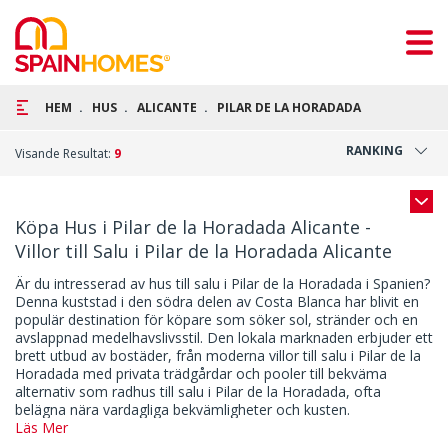
HEM
HUS
ALICANTE
PILAR DE LA HORADADA
RANKING
Visande Resultat:
9
Köpa Hus i Pilar de la Horadada Alicante -
Villor till Salu i Pilar de la Horadada Alicante
Är du intresserad av hus till salu i Pilar de la Horadada i Spanien?
Denna kuststad i den södra delen av Costa Blanca har blivit en
populär destination för köpare som söker sol, stränder och en
avslappnad medelhavslivsstil. Den lokala marknaden erbjuder ett
brett utbud av bostäder, från moderna villor till salu i Pilar de la
Horadada med privata trädgårdar och pooler till bekväma
alternativ som radhus till salu i Pilar de la Horadada, ofta
belägna nära vardagliga bekvämligheter och kusten.
Läs Mer
Den lokala marknaden är inte begränsad till endast villor. Pilar de