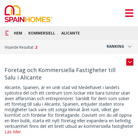
HEM
KOMMERSIELL
ALICANTE
RANKING
Visande Resultat:
2
Företag och Kommersiella Fastigheter till
Salu i Alicante
Alicante, Spanien, är en unik stad vid Medelhavet i landets
sydöstra del och ett centrum som lockar inte bara turister utan
även affärsmän och entreprenörer. Särskilt för dem som söker
ett företag till salu i Alicante, Spanien, erbjuder staden stora
möjligheter tack vare sitt soliga klimat året runt, vilket ger
komfort och fördelar för företagande. Oavsett om du vill öppna
en liten butik, starta ett nytt företag eller expandera en befintlig
verksamhet finns det ett brett utbud av kommersiella fastigheter
till salu i Alicante som passar alla behov. De som vill öppna en
Läs Mer
butik i Alicante kan hålla möten utomhus och träffa kunder i