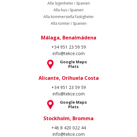
Alla lägenheter i Spanien
lokala marknaden och internationellt. Om du funderar på att
Alla hus i Spanien
investera i Alicante är detta den perfekta tiden att dra nytta av
stadens dynamiska marknad för kommersiella fastigheter och
Alla kommersiella fastigheter
säkra en plats som stödjer din långsiktiga framgång.
Alla tomter i Spanien
Kontakta vårt expertteam för att få bästa möjliga avkastning på
din investering och nå dina affärsmål. Hör av dig redan idag för
Málaga, Benalmádena
att utforska de alternativ som passar dig bäst, och låt oss
+34 951 23 59 59
stödja dig genom hela processen.
info@tekce.com
Google Maps
Plats
Alicante, Orihuela Costa
+34 951 23 59 59
info@tekce.com
Google Maps
Plats
Stockholm, Bromma
+46 8 420 022 44
info@tekce.com