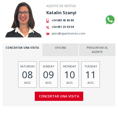
AGENTE DE VENTAS
Katalin Szanyi
+34 683 45 86 86
+34 951 23 59 59
sales@spainhomes.com
CONCERTAR UNA VISITA
OFICINA
PREGUNTAR AL
AGENTE
SATURDAY
SUNDAY
MONDAY
TUESDAY
08
09
10
11
AUG
AUG
AUG
AUG