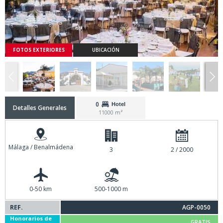
FOTOS EXTERIORES
UBICACIÓN
0
Hotel
Detalles Generales
11000 m²
Málaga / Benalmádena
3
2 / 2000
0-50 km
500-1000 m
REF.
AGP-0050
Honorarios de
GRATIS