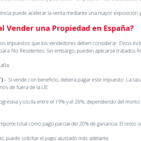
iencia puede acelerar la venta mediante una mayor exposición
al Vender una Propiedad en España?
rios impuestos que los vendedores deben considerar. Estos inclu
 para No Residentes. Sin embargo, pueden aplicarse tratados fis
paña:
T)
– Si vende con beneficio, deberá pagar este impuesto. La tas
nos de fuera de la UE.
rogresiva y oscila entre el 19% y el 26%, dependiendo del mont
l importe total como pago parcial del 20% de ganancia. El resto s
io, puede solicitar el pago ajustado más adelante.