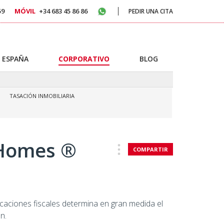
59
MÓVIL
+34 683 45 86 86
PEDIR UNA CITA
 ESPAÑA
CORPORATIVO
BLOG
TASACIÓN INMOBILIARIA
 Homes ®
COMPARTIR
icaciones fiscales determina en gran medida el
n.