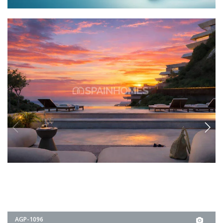
AGP-1096
Impresionantes apartamentos con vistas al
mar en Benalmádena
Ubicados en Benalmádena, Málaga, estos apartamentos ofrecen
impresionantes vistas a la naturaleza y al mar, complementadas con
jardín, piscina y sistemas de seguridad.
2, 3
2, 3
BENALMÁDENA -
MÁLAGA
2
€822.000
3
€983.000
DESDE
€822.000
DETALLES DE LA PROPIEDAD