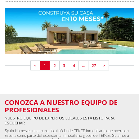
ESCUCHAR
Spain Homes es una marca local oficial de TEKCE Inmobiliaria que opera en
España como parte del ecosistema inmobiliario global de TEKCE. Guiamos a
nuestros clientes durante todo el proceso, desde encontrar la vivienda de sus
sueños hasta la firma de las escrituras y su instalación en su nuevo hogar.
QUIERO CONOCERTE AHORA
Si estás en España ahora, llámanos directamente al
+34 683 45 86 86
¡Podemos ir a buscarte a donde estés en sólo 30 minutos!
PÁGINAS DE ATERRIZAJE
Ir a la página de inicio
Inmuebles en España
Propiedades en la Costa del Sol
Propiedades en la Costa Blanca
Todos los apartamentos en España
Todas las casas en España
Todos los inmuebles comerciales
Todos los terrenos en España