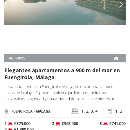
1
€375.000
2
€563.000
3
€741.000
4
€1.890.000
DESDE
€375.000
DETALLES DE LA PROPIEDAD