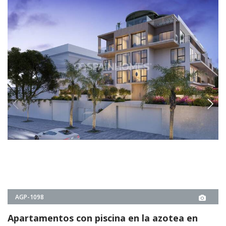
AGP-1098
Apartamentos con piscina en la azotea en
Torremolinos, Málaga
Los apartamentos en Torremolinos, Málaga, cuentan con vistas al mar,
una ubicación privilegiada cerca de la playa, jardines paisajísticos,
gimnasio y aparcamiento privado.
1, 2
1, 2
TORREMOLINOS -
MÁLAGA
1
€377.000
2
€450.000
DESDE
€377.000