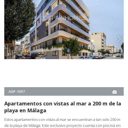
playa en Málaga
Estos apartamentos con vistas al mar se encuentran a tan solo 200 m
de la playa de Málaga. Este exclusivo proyecto cuenta con piscina en
la azotea, aparcamiento y terrazas privadas.
2, 3
2
MÁLAGA -
MÁLAGA
2
€560.000
3
€980.000
DESDE
€560.000
DETALLES DE LA PROPIEDAD