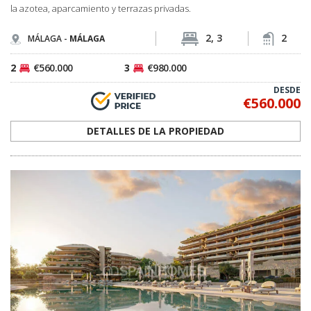
AGP-1095
Elegantes apartamentos a 900 m del mar en
Fuengirola, Málaga
Los apartamentos en Fuengirola, Málaga, se encuentran a pocos
pasos de la playa. El proyecto ofrece jardines comunitarios
paisajísticos, seguridad y una variedad de servicios de bienestar.
1, 2, 3, 4
1, 2
FUENGIROLA -
MÁLAGA