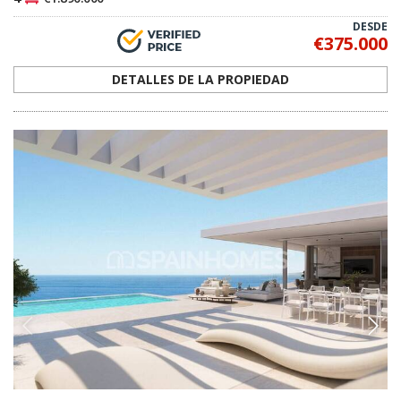
AGP-1093
Impresionantes apartamentos con vistas al
mar en Fuengirola
Los apartamentos con vistas al mar en Fuengirola, Málaga, se
encuentran a 600 m de la playa. Con piscina comunitaria y
aparcamiento seguro, el proyecto ofrece confort y estilo.
2, 3
2
FUENGIROLA -
MÁLAGA
2
€885.000
3
€1.215.000
DESDE
€885.000