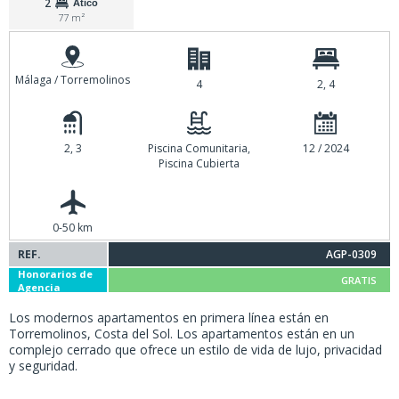
2
Ático
77 m²
Málaga / Torremolinos
4
2, 4
2, 3
Piscina Comunitaria,
12 / 2024
Piscina Cubierta
0-50 km
REF.
AGP-0309
Honorarios de
GRATIS
Agencia
Los modernos apartamentos en primera línea están en
Torremolinos, Costa del Sol. Los apartamentos están en un
complejo cerrado que ofrece un estilo de vida de lujo, privacidad
y seguridad.