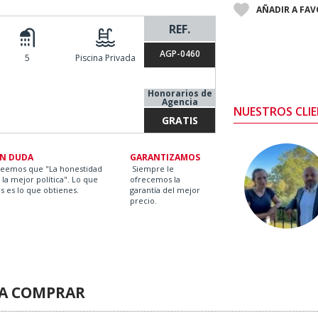
AÑADIR A FA
REF.
AGP-0460
5
Piscina Privada
Honorarios de
Agencia
NUESTROS CLIE
GRATIS
IN DUDA
GARANTIZAMOS
reemos que "La honestidad
Siempre le
 la mejor política". Lo que
ofrecemos la
s es lo que obtienes.
garantía del mejor
precio.
RA COMPRAR