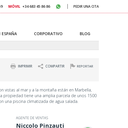
59
MÓVIL
+34 683 45 86 86
PEDIR UNA CITA
 ESPAÑA
CORPORATIVO
BLOG
IMPRIMIR
COMPARTIR
REPORTAR
 con vistas al mar y a la montaña están en Marbella,
da propiedad tiene una amplia parcela de unos 1500
n una piscina climatizada de agua salada.
AGENTE DE VENTAS
Niccolo Pinzauti