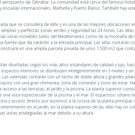
l aeropuerto de Gibraltar. La comunidad está cerca del famoso hotel d
 y escuelas internacionales, Marbella y Puerto Banús. También hay u
rada que se considera de élite y es una de las mejores ubicaciones e
 amplias y perfectas zonas verdes y seguridad las 24 horas. Las villa
unas vistas increíbles tanto del Mediterráneo como de la montaña d
fuente que da carácter a la entrada principal. Las villas contarán 
onstruirá en una amplia parcela privada de unos 1.500 m2 que conta
 están diseñadas según los más altos estándares de calidad y lujo, ha
s espacios interiores se distribuyen inteligentemente en 3 niveles y un
 Las viviendas contarán con un techo de doble altura y grandes pil
espacios con una gran chimenea, zona de comedor y zona de estar. H
 acceso a las terrazas, el jardín y la piscina. La planta superior cons
ne una vista espectacular de la piscina y el mar. El espacioso sótano
ina y acceso directo por ascensor a la cocina de la planta principal.
retenimiento en el jardín, en la planta superior de las villas hay un 
s vistas privilegiadas al mar debido a su altura.