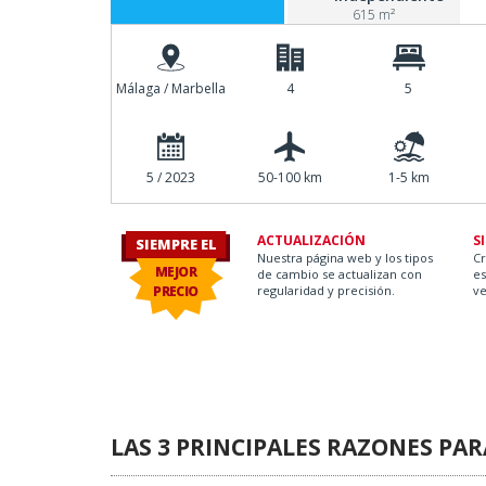
615 m²
Málaga / Marbella
4
5
5 / 2023
50-100 km
1-5 km
ACTUALIZACIÓN
S
SIEMPRE EL
Nuestra página web y los tipos
C
MEJOR
de cambio se actualizan con
es
PRECIO
regularidad y precisión.
ve
ay O.
LAS 3 PRINCIPALES RAZONES PA