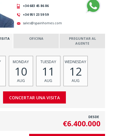
+34 683 45 86 86
+34 951 23 59 59
sales@spainhomes.com
ISITA
OFICINA
PREGUNTAR AL
AGENTE
Y
MONDAY
TUESDAY
WEDNESDAY
10
11
12
AUG
AUG
AUG
DESDE
€6.400.000