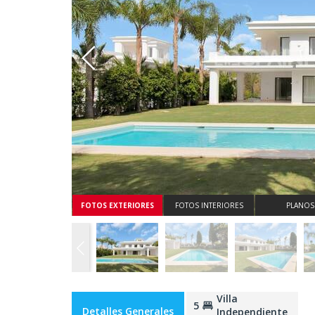
Whatsapp
FOTOS EXTERIORES
FOTOS INTERIORES
PLANOS
Villa
5
Detalles Generales
Independiente