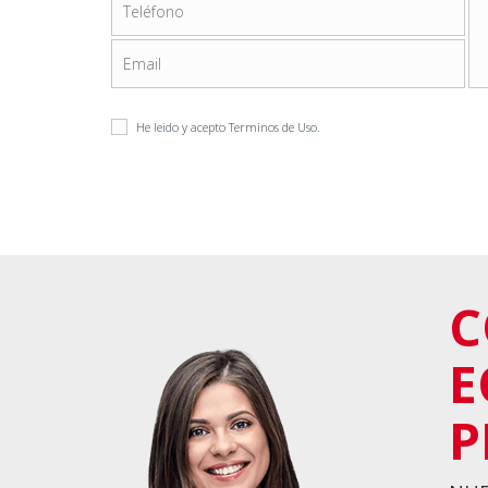
He leido y acepto
Terminos de Uso
.
C
E
P