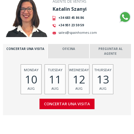
AGENTE DE VENTAS
Katalin Szanyi
+34 683 45 86 86
+34 951 23 59 59
sales@spainhomes.com
CONCERTAR UNA VISITA
OFICINA
PREGUNTAR AL
AGENTE
MONDAY
TUESDAY
WEDNESDAY
THURSDAY
10
11
12
13
AUG
AUG
AUG
AUG