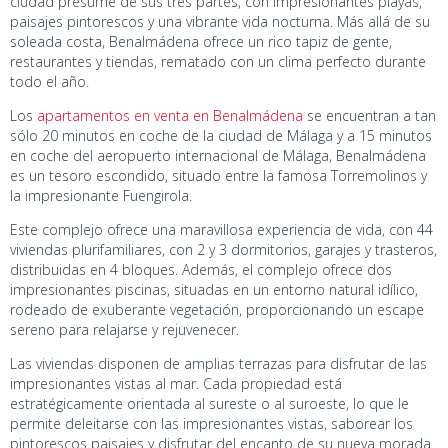
ciudad presume de sus tres partes, con impresionantes playas,
paisajes pintorescos y una vibrante vida nocturna. Más allá de su
soleada costa, Benalmádena ofrece un rico tapiz de gente,
restaurantes y tiendas, rematado con un clima perfecto durante
todo el año.
Los
apartamentos en venta en Benalmádena
se encuentran a tan
sólo 20 minutos en coche de la ciudad de Málaga y a 15 minutos
en coche del aeropuerto internacional de Málaga, Benalmádena
es un tesoro escondido, situado entre la famosa Torremolinos y
la impresionante Fuengirola.
Este complejo ofrece una maravillosa experiencia de vida, con 44
viviendas plurifamiliares, con 2 y 3 dormitorios, garajes y trasteros,
distribuidas en 4 bloques. Además, el complejo ofrece dos
impresionantes piscinas, situadas en un entorno natural idílico,
rodeado de exuberante vegetación, proporcionando un escape
sereno para relajarse y rejuvenecer.
Las viviendas disponen de amplias terrazas para disfrutar de las
impresionantes vistas al mar. Cada propiedad está
estratégicamente orientada al sureste o al suroeste, lo que le
permite deleitarse con las impresionantes vistas, saborear los
pintorescos paisajes y disfrutar del encanto de su nueva morada.