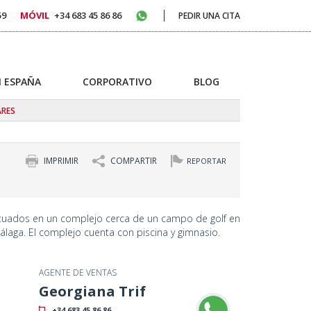
59
MÓVIL
+34 683 45 86 86
PEDIR UNA CITA
 ESPAÑA
CORPORATIVO
BLOG
ARES
IMPRIMIR
COMPARTIR
REPORTAR
ituados en un complejo cerca de un campo de golf en
álaga. El complejo cuenta con piscina y gimnasio.
AGENTE DE VENTAS
Georgiana Trif
+34 683 45 86 86