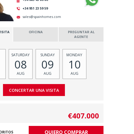
+34 951 23 59 59
sales@spainhomes.com
ISITA
OFICINA
PREGUNTAR AL
AGENTE
SATURDAY
SUNDAY
MONDAY
08
09
10
AUG
AUG
AUG
€407.000
QUIERO COMPRAR
VORITOS