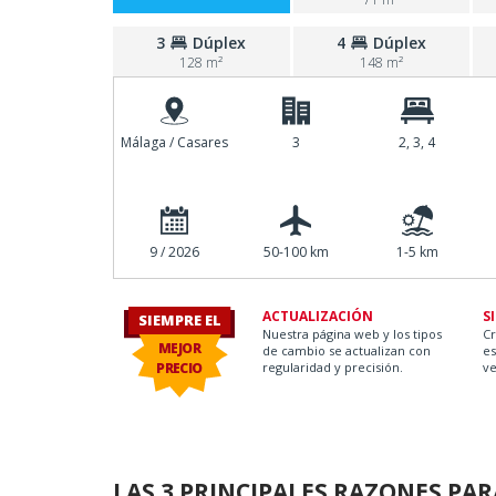
3
Dúplex
4
Dúplex
128 m²
148 m²
Málaga / Casares
3
2, 3, 4
9 / 2026
50-100 km
1-5 km
ay O.
ACTUALIZACIÓN
S
SIEMPRE EL
Nuestra página web y los tipos
C
MEJOR
de cambio se actualizan con
es
PRECIO
regularidad y precisión.
ve
LAS 3 PRINCIPALES RAZONES PA