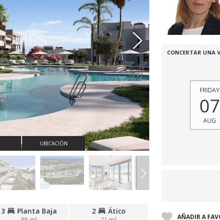
CONCERTAR UNA V
FRIDAY
07
AUG
UBICACIÓN
3
Planta Baja
2
Ático
AÑADIR A FA
88 m²
71 m²