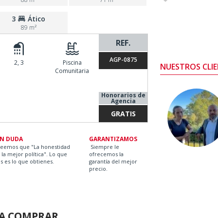
3
Ático
89 m²
REF.
AGP-0875
2, 3
Piscina
NUESTROS CLIE
Comunitaria
Honorarios de
Agencia
GRATIS
IN DUDA
GARANTIZAMOS
reemos que "La honestidad
Siempre le
 la mejor política". Lo que
ofrecemos la
s es lo que obtienes.
garantía del mejor
precio.
RA COMPRAR