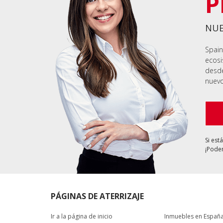
P
NUE
Spain
ecosi
desde
nuevo
Si est
¡Podem
PÁGINAS DE ATERRIZAJE
Ir a la página de inicio
Inmuebles en Españ