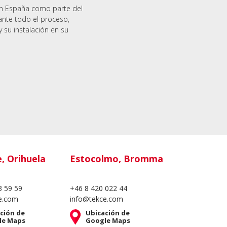
en España como parte del
ante todo el proceso,
y su instalación en su
e, Orihuela
Estocolmo, Bromma
3 59 59
+46 8 420 022 44
e.com
info@tekce.com
ción de
Ubicación de
le Maps
Google Maps