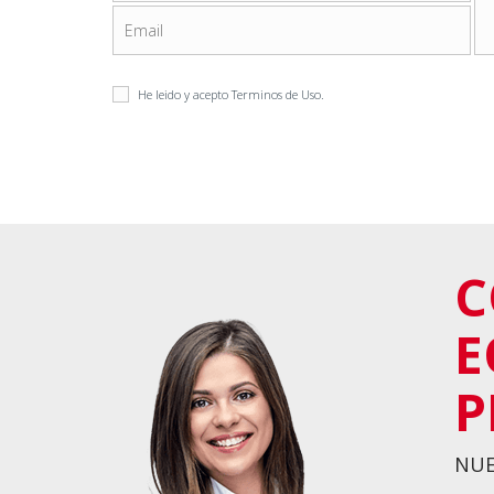
He leido y acepto
Terminos de Uso
.
C
E
P
NUE