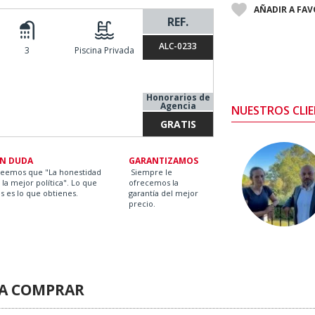
AÑADIR A FA
REF.
ALC-0233
3
Piscina Privada
Honorarios de
Agencia
NUESTROS CLIE
GRATIS
IN DUDA
GARANTIZAMOS
reemos que "La honestidad
Siempre le
 la mejor política". Lo que
ofrecemos la
s es lo que obtienes.
garantía del mejor
precio.
RA COMPRAR