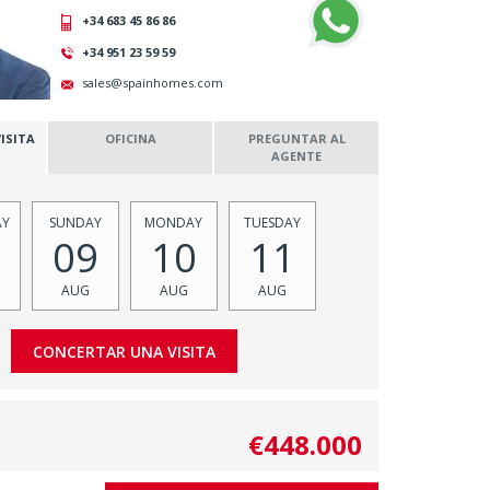
+34 683 45 86 86
+34 951 23 59 59
sales@spainhomes.com
ISITA
OFICINA
PREGUNTAR AL
AGENTE
AY
SUNDAY
MONDAY
TUESDAY
09
10
11
AUG
AUG
AUG
€448.000