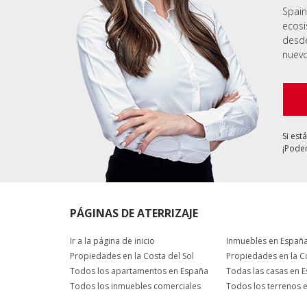
Spain
ecosi
desde
nuevo
Si est
¡Podem
PÁGINAS DE ATERRIZAJE
Ir a la página de inicio
Inmuebles en Españ
Propiedades en la Costa del Sol
Propiedades en la C
Todos los apartamentos en España
Todas las casas en 
Todos los inmuebles comerciales
Todos los terrenos 