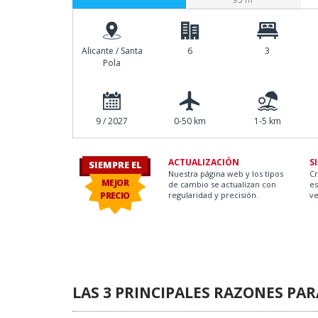
Alicante / Santa
6
3
Pola
9 / 2027
0-50 km
1-5 km
ACTUALIZACIÓN
S
SIEMPRE EL
Nuestra página web y los tipos
C
MEJOR
de cambio se actualizan con
es
ay O.
PRECIO
regularidad y precisión.
ve
LAS 3 PRINCIPALES RAZONES PA