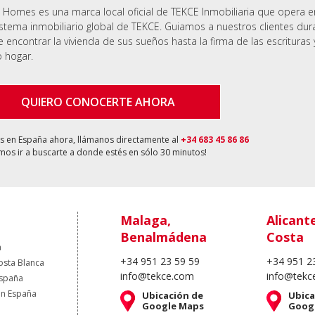
 Homes es una marca local oficial de TEKCE Inmobiliaria que opera 
stema inmobiliario global de TEKCE. Guiamos a nuestros clientes dur
 encontrar la vivienda de sus sueños hasta la firma de las escrituras 
 hogar.
QUIERO CONOCERTE AHORA
ás en España ahora, llámanos directamente al
+34 683 45 86 86
os ir a buscarte a donde estés en sólo 30 minutos!
Malaga,
Alicant
Benalmádena
Costa
a
+34 951 23 59 59
+34 951 2
osta Blanca
info@tekce.com
info@tekc
España
en España
Ubicación de
Ubica
Google Maps
Goog