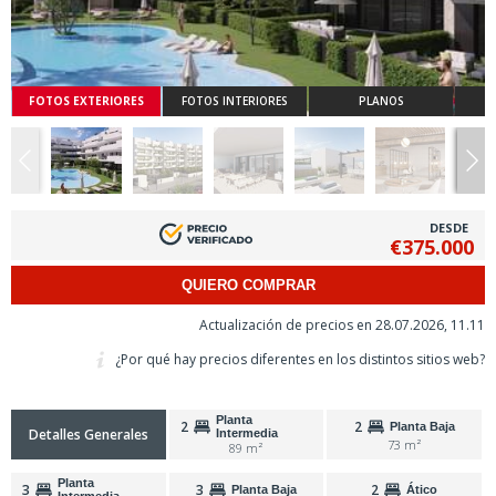
FOTOS EXTERIORES
FOTOS INTERIORES
PLANOS
DESDE
€375.000
QUIERO COMPRAR
Actualización de precios en 28.07.2026, 11.11
¿Por qué hay precios diferentes en los distintos sitios web?
Planta
2
2
Planta Baja
Detalles Generales
Intermedia
73 m²
89 m²
Planta
3
3
2
Planta Baja
Ático