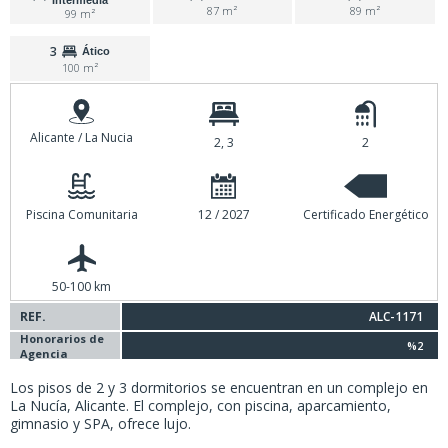
Intermedia
87 m²
89 m²
99 m²
3
Ático
100 m²
Alicante / La Nucia
2, 3
2
Piscina Comunitaria
12 / 2027
Certificado Energético
50-100 km
REF.
ALC-1171
Honorarios de
%2
Agencia
Los pisos de 2 y 3 dormitorios se encuentran en un complejo en
La Nucía, Alicante. El complejo, con piscina, aparcamiento,
gimnasio y SPA, ofrece lujo.