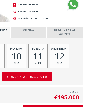
+34 683 45 86 86
+34 951 23 59 59
sales@spainhomes.com
ISITA
OFICINA
PREGUNTAR AL
AGENTE
Y
MONDAY
TUESDAY
WEDNESDAY
10
11
12
AUG
AUG
AUG
DESDE
€195.000