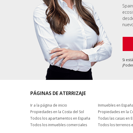
Spain
ecosi
desde
nuevo
Si est
¡Podem
PÁGINAS DE ATERRIZAJE
Ir a la página de inicio
Inmuebles en Españ
Propiedades en la Costa del Sol
Propiedades en la C
Todos los apartamentos en España
Todas las casas en 
Todos los inmuebles comerciales
Todos los terrenos 