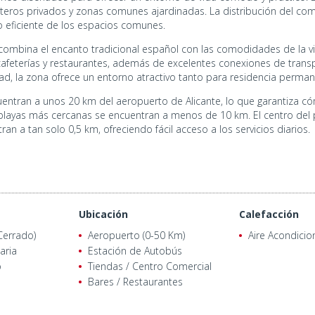
teros privados y zonas comunes ajardinadas. La distribución del co
uso eficiente de los espacios comunes.
o combina el encanto tradicional español con las comodidades de la 
eterías y restaurantes, además de excelentes conexiones de transpor
lidad, la zona ofrece un entorno atractivo tanto para residencia perm
uentran a unos 20 km del aeropuerto de Alicante, lo que garantiza có
playas más cercanas se encuentran a menos de 10 km. El centro del
ran a tan solo 0,5 km, ofreciendo fácil acceso a los servicios diarios.
Ubicación
Calefacción
Cerrado)
Aeropuerto (0-50 Km)
Aire Acondici
aria
Estación de Autobús
o
Tiendas / Centro Comercial
Bares / Restaurantes