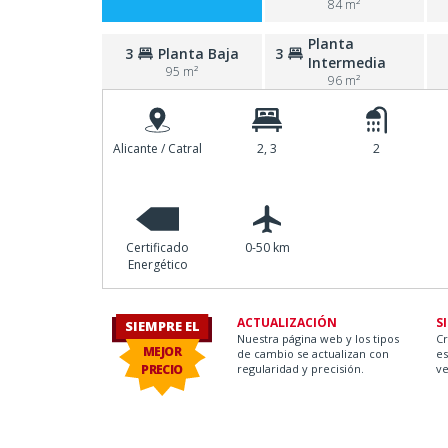
84 m²
Planta
3
Planta Baja
3
Intermedia
95 m²
96 m²
Alicante / Catral
2, 3
2
Certificado
0-50 km
Energético
ay O.
ACTUALIZACIÓN
S
SIEMPRE EL
Nuestra página web y los tipos
C
MEJOR
de cambio se actualizan con
es
PRECIO
regularidad y precisión.
ve