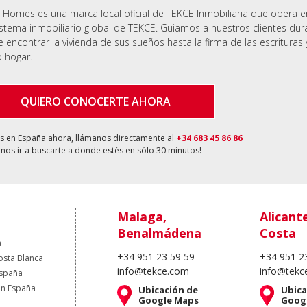
 Homes es una marca local oficial de TEKCE Inmobiliaria que opera 
stema inmobiliario global de TEKCE. Guiamos a nuestros clientes dur
 encontrar la vivienda de sus sueños hasta la firma de las escrituras 
 hogar.
QUIERO CONOCERTE AHORA
ás en España ahora, llámanos directamente al
+34 683 45 86 86
os ir a buscarte a donde estés en sólo 30 minutos!
Malaga,
Alicant
Benalmádena
Costa
a
+34 951 23 59 59
+34 951 2
osta Blanca
info@tekce.com
info@tekc
España
en España
Ubicación de
Ubica
Google Maps
Goog