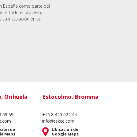
en España como parte del
ante todo el proceso,
y su instalación en su
e, Orihuela
Estocolmo, Bromma
3 59 59
+46 8 420 022 44
e.com
info@tekce.com
ción de
Ubicación de
le Maps
Google Maps