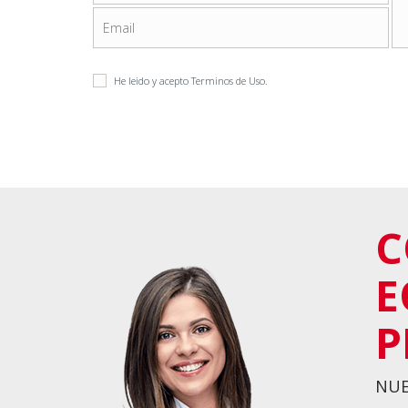
He leido y acepto
Terminos de Uso
.
C
E
P
NUE