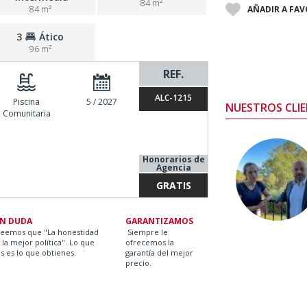
84 m²
AÑADIR A FA
84 m²
3
Ático
96 m²
REF.
ALC-1215
Piscina
5 / 2027
NUESTROS CLIE
Comunitaria
Honorarios de
Agencia
GRATIS
IN DUDA
GARANTIZAMOS
reemos que "La honestidad
Siempre le
 la mejor política". Lo que
ofrecemos la
s es lo que obtienes.
garantía del mejor
precio.