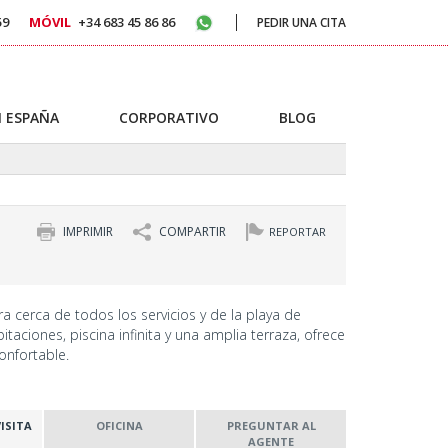
59
MÓVIL
+34 683 45 86 86
PEDIR UNA CITA
 ESPAÑA
CORPORATIVO
BLOG
IMPRIMIR
COMPARTIR
REPORTAR
tra cerca de todos los servicios y de la playa de
itaciones, piscina infinita y una amplia terraza, ofrece
confortable.
ISITA
OFICINA
PREGUNTAR AL
AGENTE