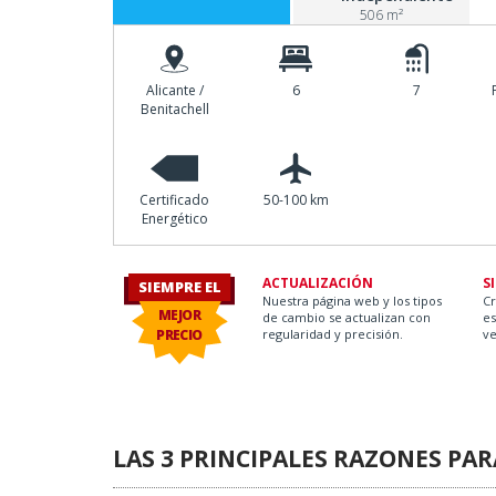
506 m²
Alicante /
6
7
Benitachell
ay O.
Certificado
50-100 km
Energético
ACTUALIZACIÓN
S
SIEMPRE EL
Nuestra página web y los tipos
C
MEJOR
de cambio se actualizan con
es
PRECIO
regularidad y precisión.
ve
LAS 3 PRINCIPALES RAZONES PA