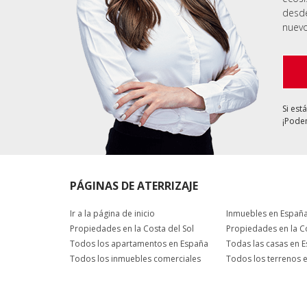
desde
nuevo
Si est
¡Podem
PÁGINAS DE ATERRIZAJE
Ir a la página de inicio
Inmuebles en Españ
Propiedades en la Costa del Sol
Propiedades en la C
Todos los apartamentos en España
Todas las casas en 
Todos los inmuebles comerciales
Todos los terrenos 