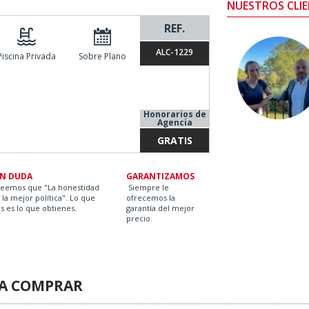
NUESTROS CLIE
REF.
ALC-1229
Piscina Privada
Sobre Plano
Honorarios de
Agencia
GRATIS
IN DUDA
GARANTIZAMOS
reemos que "La honestidad
Siempre le
 la mejor política". Lo que
ofrecemos la
s es lo que obtienes.
garantía del mejor
precio.
RA COMPRAR