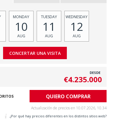
Y
MONDAY
TUESDAY
WEDNESDAY
10
11
12
AUG
AUG
AUG
DESDE
€4.235.000
QUIERO COMPRAR
VORITOS
Actualización de precios en
10.07.2026, 10.34
¿Por qué hay precios diferentes en los distintos sitios web?