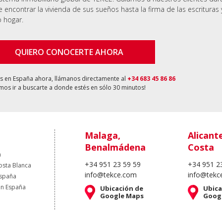
 encontrar la vivienda de sus sueños hasta la firma de las escrituras 
 hogar.
QUIERO CONOCERTE AHORA
ás en España ahora, llámanos directamente al
+34 683 45 86 86
os ir a buscarte a donde estés en sólo 30 minutos!
Malaga,
Alicant
Benalmádena
Costa
a
+34 951 23 59 59
+34 951 2
osta Blanca
info@tekce.com
info@tekc
España
en España
Ubicación de
Ubica
Google Maps
Goog