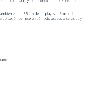
r suelo radiante y aire acondicionado. El diseño
También está a 3,5 km de las playas, a 6 km del
a ubicación permite un cómodo acceso a servicios y
onado