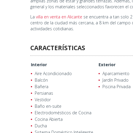
amplias zonas de estar y grandes terrazas. Además, i
general y los materiales seleccionados favorecen el co
La
villa en venta en Alicante
se encuentra a tan solo 2 
centro de la ciudad más cercana, a 8 km del campo 
actividades cotidianas.
CARACTERÍSTICAS
Interior
Exterior
Aire Acondicionado
Aparcamiento
Balcón
Jardín Privado
Bañera
Piscina Privada
Persianas
Vestidor
Baño en-suite
Electrodomésticos de Cocina
Cocina Abierta
Ducha
Sistema Doméstico Inteligente