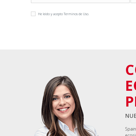
He leido y acepto
Terminos de Uso
.
C
E
P
NUE
Spain
ecosi