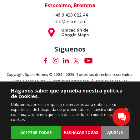
Estocolmo, Bromma
+46 8 420 022 44
info@tekce.com
Ubicación de
Google Maps
Siguenos
Copyright Spain Homes © 2004 - 2026. Todos los derechos reservados.
Condiciones de uso
Política de privacidad
Política de cookies
Háganos saber que aprueba nuestra política
de cookies.
Utilizamos cookies propias y de terceros para optimizar su
experiencia de búsqueda de propiedades en nuestro sitio web. Si
continúa, asumimos que está de acuerdo con nuestro uso de
cookies.
RECHAZAR TODAS
AJUSTES
ACEPTAR TODAS
Volver
PROPIEDADES
PERSONALIZAR