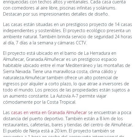
enriquecidas con techos altos y ventanales. Cada casa cuenta
con comedores al aire libre, piscinas infinitas y soláriums.
Destacan por sus impresionantes detalles de diseño.
Las casas están situadas en un prestigioso proyecto de 14 casas
independientes y sostenibles. El proyecto ecológico presenta un
ambiente natural. También brinda servicio de seguridad 24 horas
al día, 7 días a la semana y cámaras CCTV.
El proyecto está ubicado en el barrio de La Herradura en
Almuñecar, Granada.Almuñecar es un prestigioso espacio
habitable ubicado entre el mar Mediterráneo y las montañas de
Sierra Nevada. Tiene una maravillosa costa, clima cálido y
naturaleza.Almuñécar también ofrece un alto potencial de
ingresos por alquiler a corto plazo, lo que atrae a inversores de
todo el mundo. Los precios de las propiedades están sujetos a
un aumento constante. La Autovía A-7 permite viajar
cómodamente por la Costa Tropical.
Las
casas en venta en Granada Almuñecar
se encuentran a poca
distancia del puerto deportivo. También están a 8 km de los
restaurantes, cafeterías, bares y tiendas del centro de Almuñécar.
El pueblo de Nerja está a 20 km. El proyecto también se
encuentra a 1 hora en coche del aeropuerto internacional de