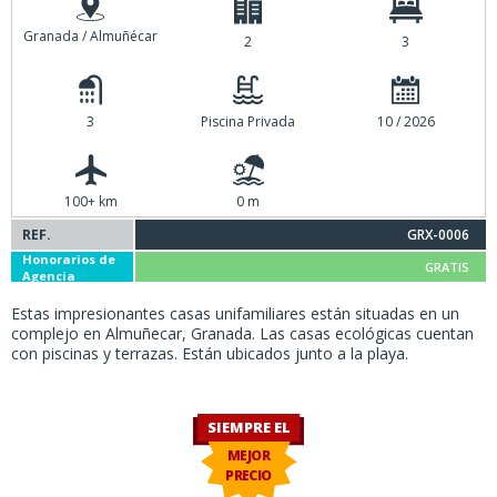
Granada / Almuñécar
2
3
3
Piscina Privada
10 / 2026
100+ km
0 m
REF.
GRX-0006
Honorarios de
GRATIS
Agencia
Estas impresionantes casas unifamiliares están situadas en un
complejo en Almuñecar, Granada. Las casas ecológicas cuentan
con piscinas y terrazas. Están ubicados junto a la playa.
SIEMPRE EL
MEJOR
PRECIO