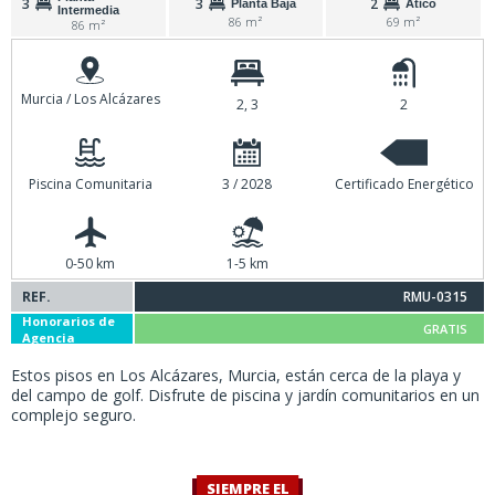
3
3
2
Planta Baja
Ático
Intermedia
86 m²
69 m²
86 m²
Murcia / Los Alcázares
2, 3
2
Piscina Comunitaria
3 / 2028
Certificado Energético
0-50 km
1-5 km
REF.
RMU-0315
Honorarios de
GRATIS
Agencia
Estos pisos en Los Alcázares, Murcia, están cerca de la playa y
del campo de golf. Disfrute de piscina y jardín comunitarios en un
complejo seguro.
SIEMPRE EL