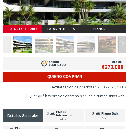
FOTOS EXTERIORES
FOTOS INTERIORES
PLANOS
DESDE
€279.000
QUIERO COMPRAR
Actualización de precios en 25.06.2026, 12.03
¿Por qué hay precios diferentes en los distintos sitios web?
Planta
2
2
Planta Baja
Detalles Generales
Intermedia
76 m²
74 m²
Planta