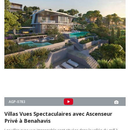
Villas Vues Spectaculaires avec Ascenseur
Privé à Benahavis
Les villas avec vue imprenable sont situées dans la vallée du golf à
Benahavis Costa del Sol. Chaque villa se trouve sur une grande
superficie avec des jardins paysagers et une piscine exceptionnelle.
4, 5
4
BENAHAVÍS -
MÁLAGA
4
€9.000.000
5
€11.350.000
À PARTIR DE
€9.000.000
DÉTAILS IMMOBILIER