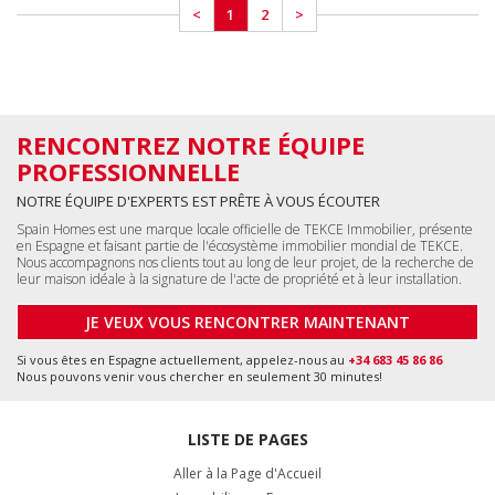
LISTE DE PAGES
Aller à la Page d'Accueil
Immobilier en Espagne
Immobiliers Costa del Sol
Immobiliers Costa Blanca
Tous les Appartements en Espagne
Toutes les Maisons en Espagne
Tous les Immobiliers Commerciaux
Tous les Terrains en Espagne
Malaga, Benalmádena
+34 951 23 59 59
info@tekce.com
Localisation
Google Maps
Alicante, Orihuela Costa
+34 951 23 59 59
info@tekce.com