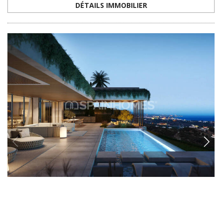
AGP-0888
Maisons Individuelles Avec Piscine à Benahavis
Málaga
Les maisons au design luxueux sont situées dans un endroit populaire
à Benahavis, Málaga. Les maisons individuelles avec vue panoramique
sur la mer disposent de piscines privées.
5, 6
5, 6
BENAHAVÍS -
MÁLAGA
5
€5.995.000
6
€6.895.000