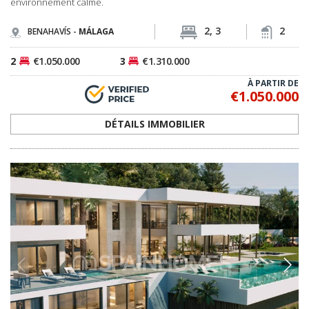
environnement calme.
2, 3
2
BENAHAVÍS -
MÁLAGA
2
€1.050.000
3
€1.310.000
À PARTIR DE
€1.050.000
DÉTAILS IMMOBILIER