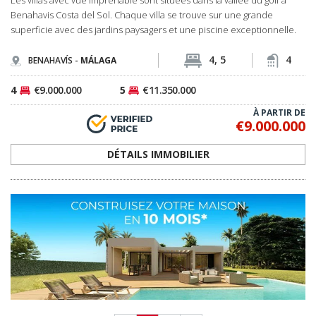
<
1
2
>
RENCONTREZ NOTRE ÉQUIPE
PROFESSIONNELLE
NOTRE ÉQUIPE D'EXPERTS EST PRÊTE À VOUS ÉCOUTER
Spain Homes est une marque locale officielle de TEKCE Immobilier, présente
en Espagne et faisant partie de l'écosystème immobilier mondial de TEKCE.
Nous accompagnons nos clients tout au long de leur projet, de la recherche de
leur maison idéale à la signature de l'acte de propriété et à leur installation.
JE VEUX VOUS RENCONTRER MAINTENANT
Si vous êtes en Espagne actuellement, appelez-nous au
+34 683 45 86 86
Nous pouvons venir vous chercher en seulement 30 minutes!