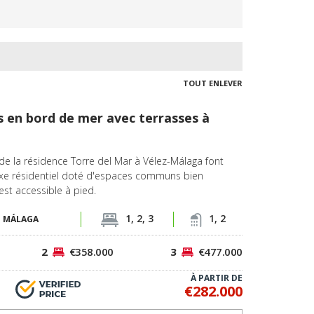
TOUT ENLEVER
en bord de mer avec terrasses à
e la résidence Torre del Mar à Vélez-Málaga font
xe résidentiel doté d'espaces communs bien
st accessible à pied.
1, 2, 3
1, 2
-
MÁLAGA
2
€358.000
3
€477.000
À PARTIR DE
€282.000