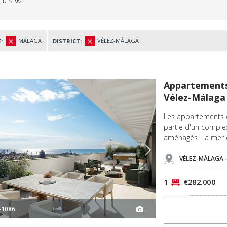
es ®.
MÁLAGA
VÉLEZ-MÁLAGA
:
DISTRICT:
ga 2
Appartements En Bord De Mer Avec Terrasses À Vélez-málaga 3
Appartements 
Vélez-Málaga
Les appartements d
partie d'un comple
aménagés. La mer e
VÉLEZ-MÁLAGA 
1
€282.000
-1086