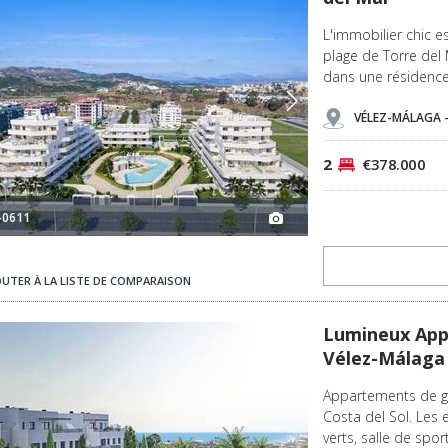
L'immobilier chic e
plage de Torre del 
dans une résidence 
VÉLEZ-MÁLAGA 
2
€378.000
-0611
OUTER À LA LISTE DE COMPARAISON
 2
Lumineux Appartements De Golf Bien Situés À Vélez-málaga 3
Lumineux Appa
Vélez-Málaga
Appartements de gol
Costa del Sol. Les
verts, salle de spor