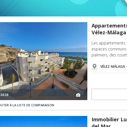
laga 2
Appartements Dans Une Résidence Avec Piscine À Vélez-málaga 3
Appartements
Vélez-Málaga
Les appartements s
espaces communs te
palmiers, des court
VÉLEZ-MÁLAGA 
-0638
OUTER À LA LISTE DE COMPARAISON
Immobilier Luxueux À Proximité De La Mer À Torre Del Mar 3
Immobilier Lu
del Mar