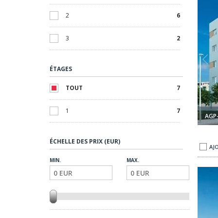
2
6
3
2
ÉTAGES
TOUT
7
1
7
AGP
ÉCHELLE DES PRIX (EUR)
AJ
MIN.
MAX.
Torre Del Mar Malaga 1
Appartements Avec Superbes Terrasses À Torre Del Mar Ma