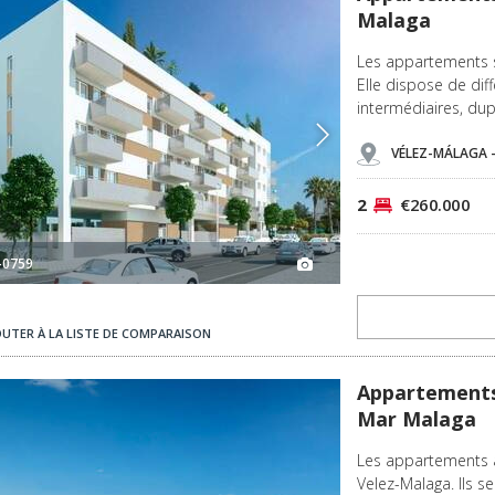
Malaga
Les appartements s
Elle dispose de di
intermédiaires, du
VÉLEZ-MÁLAGA 
2
€260.000
-0759
OUTER À LA LISTE DE COMPARAISON
laga 2
Appartements Avec Superbes Terrasses À Torre Del Mar Malaga 3
Appartements 
Mar Malaga
Les appartements a
Velez-Malaga. Ils s