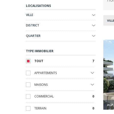
Hom
LOCALISATIONS
VILLE
VILLE
DISTRICT
QUARTIER
ses À Vélez-málaga 1
Appartements En Bord De Mer Avec Terrasses À Vélez-mála
TYPE IMMOBILIER
TOUT
7
APPARTEMENTS
MAISONS
COMMERCIAL
0
AGP
TERRAIN
0