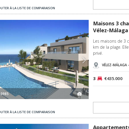
OUTER À LA LISTE DE COMPARAISON
málaga 2
Maisons 3 Chambres Avec Vue Sur La Mer Et Jardin À Vélez-málaga 3
Maisons 3 cha
Vélez-Málaga
Les maisons de 3 c
km de la plage. Ell
privé.
VÉLEZ-MÁLAGA 
3
€435.000
-0985
OUTER À LA LISTE DE COMPARAISON
Appartements Bien Situés Près De La Plage À Velez Malaga 3
Appartements 