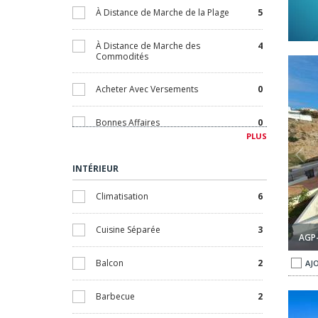
À Distance de Marche de la Plage
5
À Distance de Marche des
4
Commodités
scine À Vélez-málaga 1
Appartements Dans Une Résidence Avec Piscine À Vélez-má
Acheter Avec Versements
0
Bonnes Affaires
0
PLUS
Bord de Plage
1
INTÉRIEUR
Contemporain
3
Climatisation
6
En Réduction
0
Cuisine Séparée
3
AGP
Garantie Locative
0
Balcon
2
AJ
Golf
2
À Torre Del Mar 1
Immobilier Luxueux À Proximité De La Mer À Torre Del Mar 2
Barbecue
2