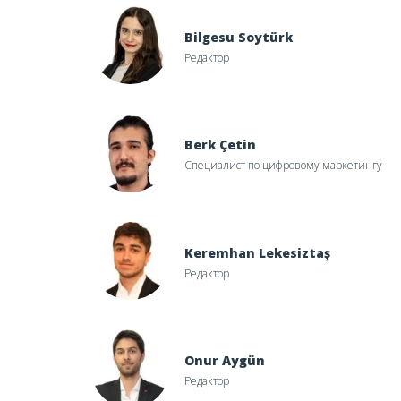
Bilgesu Soytürk
Редактор
Berk Çetin
Специалист по цифровому маркетингу
Keremhan Lekesiztaş
Редактор
Onur Aygün
Редактор