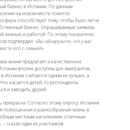
ный бизнес в Испании. По данным
своении на новом месте помогло
осфера способствует тому, чтобы было легче
обственный бизнес. Опрашиваемые заявили,
ой жизнью и работой. По этому показателю
иков подтвердил:
«Вы обнаружите, что у вас
ести его с семьей»
.
нем жизни предлагает и качественное
спании вполне доступны для эмигрантов,
 в Испании считается одним из лучших, а
 Что касается детей, то респонденты
ся и заводить друзей.
ь прекрасна. Согласно этому опросу, Испания
еня полноценная и разнообразная жизнь в
елюбным местным населением, отличным
– сказал один из участников.