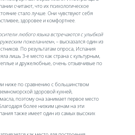
пании считают, что их психологическое
стояние стало лучше. Они чувствуют себя
астливее, здоровее и комфортнее.
осители любого языка встречаются с улыбкой
дружеским пожеланием»
, – высказался один из
астников. По результатам опроса, Испания
яла лишь 3-е место как страна с культурным,
еплые и дружелюбные, очень отзывчивые по
нии ниже по сравнению с большинством
иземноморской здоровой кухней,
масла, поэтому она занимает первое место
 Благодаря более низким ценам на эти
спания также имеет один из самых высоких
атривается как место для построения