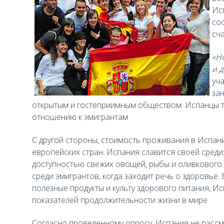
Ис
со
сч
«Н
и 
уч
зан
открытым и гостеприимным обществом. Испанцы т
отношению к эмигрантам.
С другой стороны, стоимость проживания в Испа
европейских стран. Испания славится своей сред
доступностью свежих овощей, рыбы и оливкового 
среди эмигрантов, когда заходит речь о здоровье.
полезные продукты и культу здорового питания, И
показателей продолжительности жизни в мире.
Согласно проведенному опросу, Испания не рассм