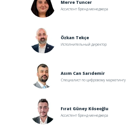
Merve Tuncer
Ассистент бренд-менеджера
Özkan Tekçe
Исполнительный директор
Asım Can Sarıdemir
Специалист по цифровому маркетингу
Fırat Güney Köseoğlu
Ассистент бренд-менеджера