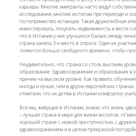
карьеры. Многие эмигранты часто ведут собствен
исследования, многим экспатам при переезде и о
гостеприимство испанцев. Такая дружелюбная атм
инвестировать, покупать недвижимость и вести с
что в Испании у них улучшился баланс между личн
страна заняла 3-е место в опросе. Один из участн
появится больше свободного времени, чтобы пров
Неудивительно, что страна со столь высоким уров
образование. Здравоохранение и образование в И
причем на высоком уровне. Как правило, обучение
иногда и лучше, чем в других европейских странах.
отметили, что их детям в Испании комфортно учить
Все мы, живущие в Испании, знаем, что жизнь здес
– лучшая страна в мире для жизни экспатов. «У м
хорошей стране с низкой преступностью, с друж
здравоохранением и в целом прекрасной погодой», 