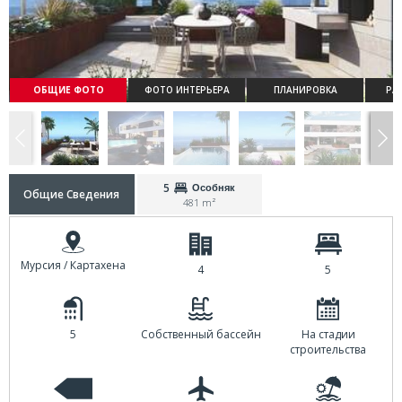
ОБЩИЕ ФОТО
ФОТО ИНТЕРЬЕРА
ПЛАНИРОВКА
РА
5
Особняк
Общие Сведения
481 m²
Мурсия / Картахена
4
5
5
Собственный бассейн
На стадии
строительства