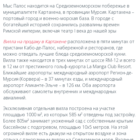
Мыс Палос находится на Средиземноморском побережье в
муниципалитете Картахена, в провинции Мурсия. Картахена –
портовый город и военно-морская база. В городе с
богатейшей историей сохранились развалины времен
Римской империи, включая театр I века до нашей эры
Вилла на продажу в Картахене
расположена в пяти минутах от
пристани Кабо-де-Палос, набережной и ресторанов, где
можно отведать лучшие блюда средиземноморской кухни.
Вилла также находится в трех минутах от шоссе RM-12 и всего
в 12 км от престижного гольф-курорта La Manga Club Resort.
Ближайшие аэропорты: международный аэропорт Регион-де-
Мурсия (Корвера) – в 37 минутах езды, и международный
аэропорт Аликанте-Эльче – в 126 км. Оба аэропорта
обслуживают самолеты внутренних и международных
авиалиний.
Эксклюзивная отдельная вилла построена на участке
площадью 1000 м², из которых 585 м² отведены под застройку.
Более 805м² занимает ухоженный сад с собственным крытым
бассейном с подогревом, площадью 10x5 метров. На этой
огромной вилле есть джакузи на открытом воздухе и зона
отдыха с панорамным видом на Средиземное море. Входные