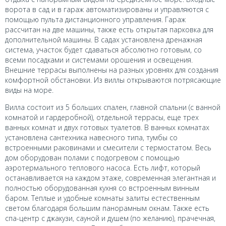
ворота в сад и в гараж автоматизированы и управляются с
помощью пульта дистанционного управления. Гараж
рассчитан на две машины, также есть открытая парковка для
дополнительной машины. В садах установлена дренажная
система, участок будет сдаваться абсолютно готовым, со
всеми посадками и системами орошения и освещения.
Внешние террасы выполнены на разных уровнях для создания
комфортной обстановки. Из виллы открываются потрясающие
виды на море.
Вилла состоит из 5 больших спален, главной спальни (с ванной
комнатой и гардеробной), отдельной террасы, еще трех
ванных комнат и двух готовых туалетов. В ванных комнатах
установлена сантехника навесного типа, тумбы со
встроенными раковинами и смесители с термостатом. Весь
дом оборудован полами с подогревом с помощью
аэротермального теплового насоса. Есть лифт, который
останавливается на каждом этаже, современная элегантная и
полностью оборудованная кухня со встроенным винным
баром. Теплые и удобные комнаты залиты естественным
светом благодаря большим панорамным окнам. Также есть
спа-центр с джакузи, сауной и душем (по желанию), прачечная,