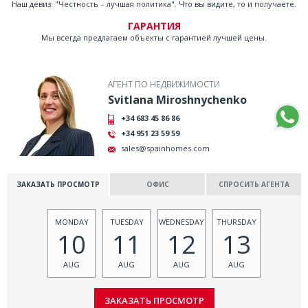
Наш девиз: "Честность – лучшая политика". Что вы видите, то и получаете.
ГАРАНТИЯ
Мы всегда предлагаем объекты с гарантией лучшей цены.
АГЕНТ ПО НЕДВИЖИМОСТИ
Svitlana Miroshnychenko
+34 683 45 86 86
+34 951 23 59 59
sales@spainhomes.com
ЗАКАЗАТЬ ПРОСМОТР
ОФИС
СПРОСИТЬ АГЕНТА
MONDAY
TUESDAY
WEDNESDAY
THURSDAY
10
11
12
13
AUG
AUG
AUG
AUG