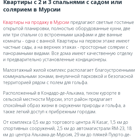
Квартиры с 2 и 3 спальнями с садом или
солярием в Мурсии
Квартиры на продажу в Мурсии
предлагают светлые гостиные
открытой планировки, полностью оборудованные кухни, две
или три спальни со встроенными шкафами и две ванные
комнаты - одна с ванной. Квартиры на первом этаже имеют
частные сады, а на верхних этажах - просторные солярии с
панорамными видами. Все дома имеют качественную отделку
и предварительно установленные кондиционеры.
Малоэтажный жилой комплекс располагает благоустроенными
коммунальными зонами, внеуличной парковкой и безопасной
территорией рядом с полем для гольфа.
Расположенный в Кондадо-де-Альхама, тихом курорте в
сельской местности Мурсии, этот район предлагает
спокойный образ жизни в окружении природы и гольфа, а
также легкий доступ к прибрежным городам.
От комплекса 0,5 км до торгового центра Al Kasar, 1,5 км до
спортивных сооружений, 2,5 км до автомагистрали RM-23, 18
км до центра Альхама-де-Мурсия, 29 км до пляжей Пуэрто-де-