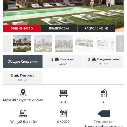
ОБЩИЕ ФОТО
ПЛАНИРОВКА
РАСПОЛОЖЕНИЕ
2
3
Пентхаус
Входной этаж
Общие Сведения
74 m²
96 m²
3
Пентхаус
88 m²
Мурсия / Фуэнте-Аламо
2, 3
2
Общий бассейн
8 / 2027
Сертификат
Энергоэффективности