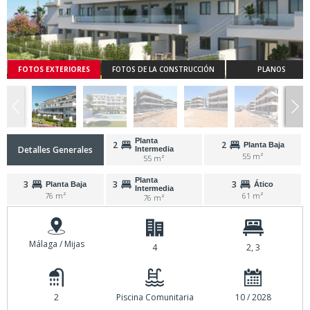
FOTOS EXTERIORES
FOTOS DE LA CONSTRUCCIÓN
PLANOS
Planta
2
2
Planta Baja
Detalles Generales
Intermedia
55 m²
55 m²
Planta
3
3
3
Planta Baja
Ático
Intermedia
76 m²
61 m²
76 m²
Málaga / Mijas
4
2, 3
2
Piscina Comunitaria
10 / 2028