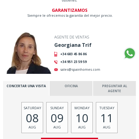
obtienes.
GARANTIZAMOS
Siempre le ofrecemos la garantía del mejor precio.
AGENTE DE VENTAS
Georgiana Trif
+34 683 45 86 86
+34 951 23 59 59
sales@spainhomes.com
CONCERTAR UNA VISITA
OFICINA
PREGUNTAR AL
AGENTE
SATURDAY
SUNDAY
MONDAY
TUESDAY
08
09
10
11
AUG
AUG
AUG
AUG