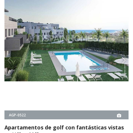
AGP-0522
Apartamentos de golf con fantásticas vistas
en Vélez-Málaga
Los apartamentos de golf con fantásticas vistas están situados en una
de las mejores zonas de Vélez-Málaga, Costa del Sol. Las zonas
comunes tienen piscina, zonas verdes, gimnasio y salón social.
2, 3
2
VÉLEZ-MÁLAGA -
MÁLAGA