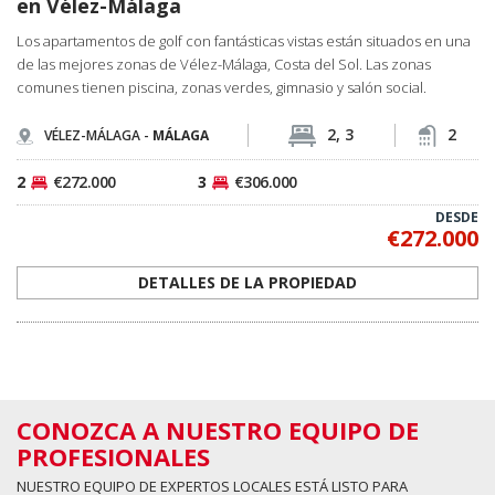
2
€272.000
3
€306.000
DESDE
€272.000
DETALLES DE LA PROPIEDAD
CONOZCA A NUESTRO EQUIPO DE
PROFESIONALES
NUESTRO EQUIPO DE EXPERTOS LOCALES ESTÁ LISTO PARA
ESCUCHAR
Spain Homes es una marca local oficial de TEKCE Inmobiliaria que opera en
España como parte del ecosistema inmobiliario global de TEKCE. Guiamos a
nuestros clientes durante todo el proceso, desde encontrar la vivienda de sus
sueños hasta la firma de las escrituras y su instalación en su nuevo hogar.
QUIERO CONOCERTE AHORA